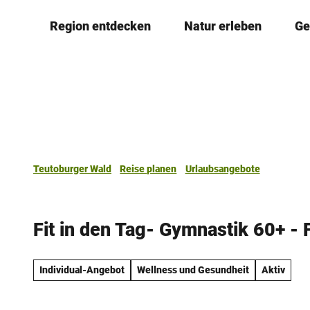
Z
Region entdecken
Natur erleben
Ge
u
m
I
n
h
a
l
t
Teutoburger Wald
Reise planen
Urlaubsangebote
Fit in den Tag- Gymnastik 60+ - 
Individual-Angebot
Wellness und Gesundheit
Aktiv