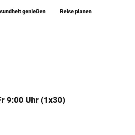
sundheit genießen
Reise planen
T
Merkzettel
Suche
e
i
l
e
n
Fr 9:00 Uhr (1x30)