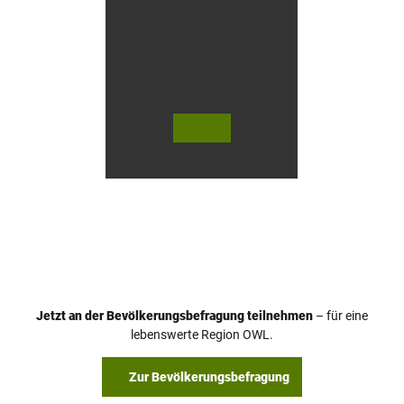
n
© Te
© Te
utob
utob
urger
urger
Wald
Wald
Touri
Touri
smus
smus
/ D. K
/ D. K
etz
etz
Jetzt an der Bevölkerungsbefragung teilnehmen
– für eine
lebenswerte Region OWL.
Zur Bevölkerungsbefragung