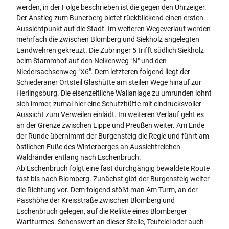
e
werden, in der Folge beschrieben ist die gegen den Uhrzeiger.
u
Der Anstieg zum Bunerberg bietet rückblickend einen ersten
t
Aussichtpunkt auf die Stadt. Im weiteren Wegeverlauf werden
o
mehrfach die zwischen Blomberg und Siekholz angelegten
n
Landwehren gekreuzt. Die Zubringer 5 trifft südlich Siekholz
a
beim Stammhof auf den Nelkenweg "N" und den
v
Niedersachsenweg "X6". Dem letzteren folgend liegt der
i
Schiederaner Ortsteil Glashütte am steilen Wege hinauf zur
g
Herlingsburg. Die eisenzeitliche Wallanlage zu umrunden lohnt
a
sich immer, zumal hier eine Schutzhütte mit eindrucksvoller
t
Aussicht zum Verweilen einlädt. Im weiteren Verlauf geht es
o
an der Grenze zwischen Lippe und Preußen weiter. Am Ende
r
der Runde übernimmt der Burgensteig die Regie und führt am
.
östlichen Fuße des Winterberges an Aussichtreichen
p
Waldränder entlang nach Eschenbruch.
n
Ab Eschenbruch folgt eine fast durchgängig bewaldete Route
g
fast bis nach Blomberg. Zunächst gibt der Burgensteig weiter
die Richtung vor. Dem folgend stößt man Am Turm, an der
Passhöhe der Kreisstraße zwischen Blomberg und
Eschenbruch gelegen, auf die Relikte eines Blomberger
Wartturmes. Sehenswert an dieser Stelle, Teufelei oder auch