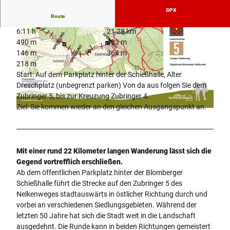
GPX
Route
6:11 h
21,28 km
490 m
483 m
146 m
364 m
218 m
Start: Auf dem Parkplatz hinter der Schießhalle, Alter
Dreschplatz (unbegrenzt parken) Von da aus folgen Sie dem
©
CC-BY-SA
Zubringer 5, bis zur Kreuzung Zubringer 4.
Ziel: Sie kommen wieder an den gleichen Ausgangspunkt an.
U
m
l
e
Mit einer rund 22 Kilometer langen Wanderung lässt sich die
i
Gegend vortrefflich erschließen.
t
Ab dem öffentlichen Parkplatz hinter der Blomberger
u
Schießhalle führt die Strecke auf den Zubringer 5 des
n
Nelkenweges stadtauswärts in östlicher Richtung durch und
g
vorbei an verschiedenen Siedlungsgebieten. Während der
_
letzten 50 Jahre hat sich die Stadt weit in die Landschaft
T
ausgedehnt. Die Runde kann in beiden Richtungen gemeistert