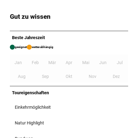
Gut zu wissen
Beste Jahreszeit
geeignet
wetterabhängig
Jan
Feb
Mär
Apr
Mai
Jun
Jul
Aug
Sep
Okt
Nov
Dez
Toureigenschaften
Einkehrmöglichkeit
Natur Highlight