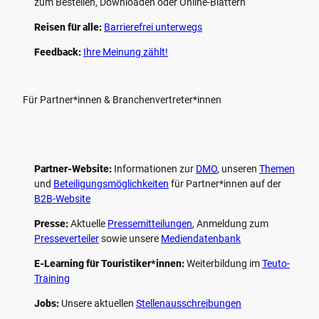
zum Bestellen, Downloaden oder Online-Blättern
Reisen für alle:
Barrierefrei unterwegs
Feedback:
Ihre Meinung zählt!
Für Partner*innen & Branchenvertreter*innen
Partner-Website:
Informationen zur
DMO
, unseren ­
Themen
und
Beteiligungs­möglichkeiten
für Partner*innen auf der
B2B-Website
Presse:
Aktuelle
Pressemitteilungen
, Anmeldung zum
Presseverteiler
sowie unsere
Mediendatenbank
E-Learning für Touristiker*innen:
Weiterbildung im
Teuto-
Training
Jobs:
Unsere aktuellen
Stellenausschreibungen