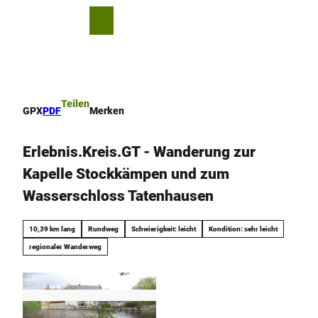
Z
u
T
Merkzettel
Suche
Menü
m
e
I
i
n
l
h
e
a
n
Teilen
GPX
PDF
Merken
l
t
Erlebnis.Kreis.GT - Wanderung zur
Kapelle Stockkämpen und zum
Wasserschloss Tatenhausen
10,39 km lang
Rundweg
Schwierigkeit: leicht
Kondition: sehr leicht
regionaler Wanderweg