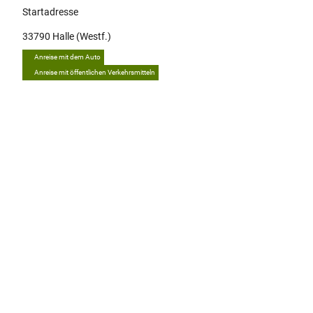
Startadresse
33790
Halle (Westf.)
Anreise mit dem Auto
Anreise mit öffentlichen Verkehrsmitteln
Tipp