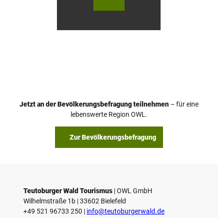
urger
urger
Wald
Wald
Touri
Touri
smus
smus
/ D. K
/ D. K
etz
etz
Jetzt an der Bevölkerungsbefragung teilnehmen
– für eine
lebenswerte Region OWL.
Zur Bevölkerungsbefragung
Teutoburger Wald Tourismus
| ­OWL GmbH
Wilhelmstraße 1b | ­33602 Bielefeld
+49 521 96733 250 |
­info@teutoburgerwald.de