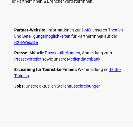
Für Partner*innen & Branchenvertreter*innen
Partner-Website:
Informationen zur
DMO
, unseren ­
Themen
und
Beteiligungs­möglichkeiten
für Partner*innen auf der
B2B-Website
Presse:
Aktuelle
Pressemitteilungen
, Anmeldung zum
Presseverteiler
sowie unsere
Mediendatenbank
E-Learning für Touristiker*innen:
Weiterbildung im
Teuto-
Training
Jobs:
Unsere aktuellen
Stellenausschreibungen
F
P
Y
I
a
i
o
n
c
n
u
s
e
t
t
t
b
e
u
a
o
r
b
g