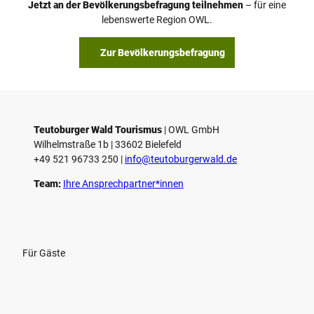
Jetzt an der Bevölkerungsbefragung teilnehmen
– für eine
a
© Teutoburger Wald Tourismus / P. Gawandtka
© T. Goedeck
lebenswerte Region OWL.
b
s
Zur Bevölkerungsbefragung
p
i
e
l
e
Teutoburger Wald Tourismus
| ­OWL GmbH
Wilhelmstraße 1b | ­33602 Bielefeld
n
+49 521 96733 250 |
­info@teutoburgerwald.de
Team:
Ihre Ansprechpartner*innen
Für Gäste