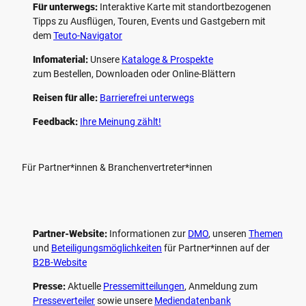
Für unterwegs:
Interaktive Karte mit standort­bezogenen
Tipps zu Ausflügen, Touren, Events und Gastgebern mit
dem
Teuto-Navigator
Infomaterial:
Unsere
Kataloge & Prospekte
zum Bestellen, Downloaden oder Online-Blättern
Reisen für alle:
Barrierefrei unterwegs
Feedback:
Ihre Meinung zählt!
Für Partner*innen & Branchenvertreter*innen
Partner-Website:
Informationen zur
DMO
, unseren ­
Themen
und
Beteiligungs­möglichkeiten
für Partner*innen auf der
B2B-Website
Presse:
Aktuelle
Pressemitteilungen
, Anmeldung zum
Presseverteiler
sowie unsere
Mediendatenbank