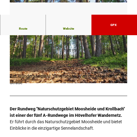
GPX
Route
Website
0:44 h
2,99 km
9 m
8 m
125 m
138 m
13 m
Start: Wanderparkplatz "Sandfangteich" an der Moosheider
Straße
© Tourist-Information Hövelhof |
CC-BY-SA
Ziel: Wanderparkplatz "Sandfangteich" an der Moosheider
Straße
© Tourist-Information Hövelhof |
CC-BY-SA
Der Rundweg "Naturschutzgebiet Moosheide und Krollbach"
ist einer der fünf A-Rundwege im Hövelhofer Wandernetz.
Er führt durch das Naturschutzgebiet Moosheide und bietet
Einblicke in die einzigartige Sennelandschaft.