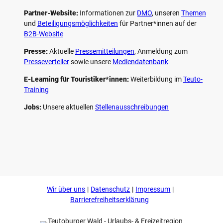
Partner-Website:
Informationen zur
DMO
, unseren ­
Themen
und
Beteiligungs­möglichkeiten
für Partner*innen auf der
B2B-Website
Presse:
Aktuelle
Pressemitteilungen
, Anmeldung zum
Presseverteiler
sowie unsere
Mediendatenbank
E-Learning für Touristiker*innen:
Weiterbildung im
Teuto-
Training
Jobs:
Unsere aktuellen
Stellenausschreibungen
F
P
Y
I
a
i
o
n
c
n
u
s
e
t
t
t
b
e
u
a
o
r
b
g
Wir über uns
Datenschutz
Impressum
o
e
e
r
k
s
a
Barrierefreiheitserklärung
t
m