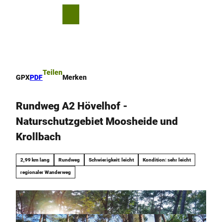
Z
u
T
Merkzettel
Suche
Menü
m
e
I
i
n
l
h
e
a
n
Teilen
GPX
PDF
Merken
l
t
Rundweg A2 Hövelhof -
Naturschutzgebiet Moosheide und
Krollbach
2,99 km lang
Rundweg
Schwierigkeit: leicht
Kondition: sehr leicht
regionaler Wanderweg