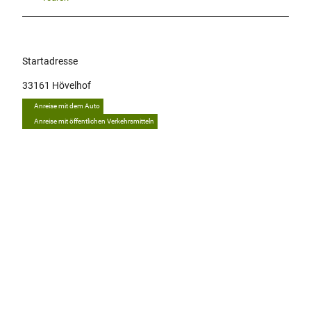
Startadresse
33161
Hövelhof
Anreise mit dem Auto
Anreise mit öffentlichen Verkehrsmitteln