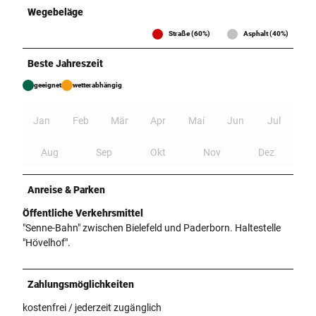
Wegebeläge
Straße (60%)
Asphalt (40%)
Beste Jahreszeit
geeignet
wetterabhängig
Jan
Feb
Mär
Apr
Mai
Jun
Jul
Aug
Sep
Okt
Nov
Dez
Anreise & Parken
Öffentliche Verkehrsmittel
"Senne-Bahn" zwischen Bielefeld und Paderborn. Haltestelle
"Hövelhof".
Zahlungsmöglichkeiten
kostenfrei / jederzeit zugänglich