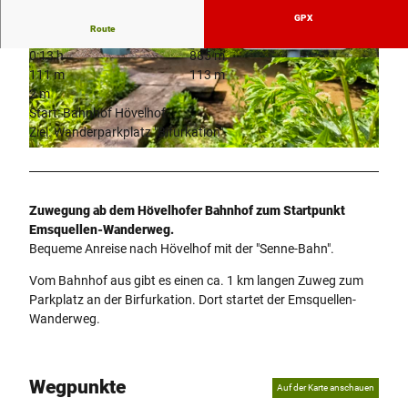
GPX
Route
0:13 h
885 m
© Tourist Information Hövelhof |
CC-BY-SA
© Tourist-Information Hövelhof |
CC-BY-SA
111 m
113 m
2 m
Start: Bahnhof Hövelhof
Ziel: Wanderparkplatz "Bifurkation"
© Tourist-Information Hövelhof |
CC-BY-SA
Zuwegung ab dem Hövelhofer Bahnhof zum Startpunkt
Emsquellen-Wanderweg.
Bequeme Anreise nach Hövelhof mit der "Senne-Bahn".
Vom Bahnhof aus gibt es einen ca. 1 km langen Zuweg zum
Parkplatz an der Birfurkation. Dort startet der Emsquellen-
Wanderweg.
Wegpunkte
Auf der Karte anschauen