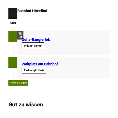
Bahnhof Hövelhof
Start
Start
CC-
BY-
SA
Geha-Rangierlok
Industriekultur
Parkplatz am Bahnhof
Parkmöglichkeit
Mehr anzeigen
Gut zu wissen