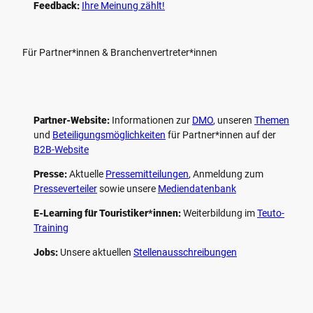
Feedback:
Ihre Meinung zählt!
Für Partner*innen & Branchenvertreter*innen
Partner-Website:
Informationen zur
DMO
, unseren ­
Themen
und
Beteiligungs­möglichkeiten
für Partner*innen auf der
B2B-Website
Presse:
Aktuelle
Pressemitteilungen
, Anmeldung zum
Presseverteiler
sowie unsere
Mediendatenbank
E-Learning für Touristiker*innen:
Weiterbildung im
Teuto-
Training
Jobs:
Unsere aktuellen
Stellenausschreibungen
F
P
Y
I