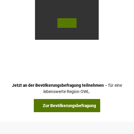
© Te
© Te
utob
utob
urger
urger
Wald
Wald
Touri
Touri
smus
smus
/ D. K
/ D. K
etz
etz
Jetzt an der Bevölkerungsbefragung teilnehmen
– für eine
lebenswerte Region OWL.
Zur Bevölkerungsbefragung