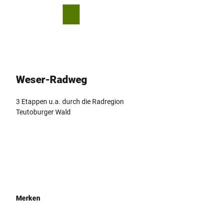
Z
© Stadt Höxter / D. Ketz
u
T
Merkzettel
Suche
Menü
m
e
I
i
n
l
h
e
a
n
Weser-Radweg
l
t
3 Etappen u.a. durch die Radregion
Teutoburger Wald
Merken