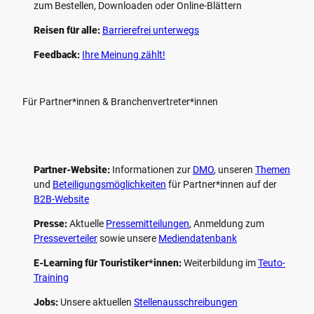
zum Bestellen, Downloaden oder Online-Blättern
Reisen für alle:
Barrierefrei unterwegs
Feedback:
Ihre Meinung zählt!
Für Partner*innen & Branchenvertreter*innen
Partner-Website:
Informationen zur
DMO
, unseren ­
Themen
und
Beteiligungs­möglichkeiten
für Partner*innen auf der
B2B-Website
Presse:
Aktuelle
Pressemitteilungen
, Anmeldung zum
Presseverteiler
sowie unsere
Mediendatenbank
E-Learning für Touristiker*innen:
Weiterbildung im
Teuto-
Training
Jobs:
Unsere aktuellen
Stellenausschreibungen