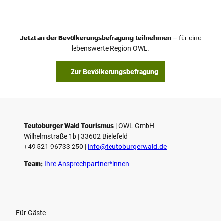
d
e
o
Jetzt an der Bevölkerungsbefragung teilnehmen
– für eine
a
© Teutoburger Wald Tourismus / P. Gawandtka
© T. Goedeck
lebenswerte Region OWL.
b
s
Zur Bevölkerungsbefragung
p
i
e
l
e
Teutoburger Wald Tourismus
| ­OWL GmbH
Wilhelmstraße 1b | ­33602 Bielefeld
n
+49 521 96733 250 |
­info@teutoburgerwald.de
Team:
Ihre Ansprechpartner*innen
Für Gäste