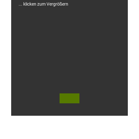
... klicken zum Vergrößern
V
i