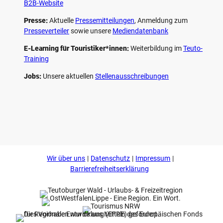
B2B-Website
Presse:
Aktuelle
Pressemitteilungen
, Anmeldung zum
Presseverteiler
sowie unsere
Mediendatenbank
E-Learning für Touristiker*innen:
Weiterbildung im
Teuto-
Training
Jobs:
Unsere aktuellen
Stellenausschreibungen
F
P
Y
I
a
i
o
n
c
n
u
s
e
t
t
t
b
e
u
a
o
r
b
g
Wir über uns
Datenschutz
Impressum
o
e
e
r
k
s
a
Barrierefreiheitserklärung
t
m