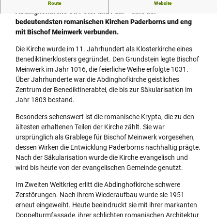
Hoch über dem Paderquellgebiet erhebt sich die
Route
Website
Abdinghofkirche St. Peter und Paul – eine der
bedeutendsten romanischen Kirchen Paderborns und eng
mit Bischof Meinwerk verbunden.
Die Kirche wurde im 11. Jahrhundert als Klosterkirche eines
Benediktinerklosters gegründet. Den Grundstein legte Bischof
Meinwerk im Jahr 1016, die feierliche Weihe erfolgte 1031.
Über Jahrhunderte war die Abdinghofkirche geistliches
Zentrum der Benediktinerabtei, die bis zur Säkularisation im
Jahr 1803 bestand.
Besonders sehenswert ist die romanische Krypta, die zu den
ältesten erhaltenen Teilen der Kirche zählt. Sie war
ursprünglich als Grablege für Bischof Meinwerk vorgesehen,
dessen Wirken die Entwicklung Paderborns nachhaltig prägte.
Nach der Säkularisation wurde die Kirche evangelisch und
wird bis heute von der evangelischen Gemeinde genutzt.
Im Zweiten Weltkrieg erlitt die Abdinghofkirche schwere
Zerstörungen. Nach ihrem Wiederaufbau wurde sie 1951
erneut eingeweiht. Heute beeindruckt sie mit ihrer markanten
Doppelturmfassade, ihrer schlichten romanischen Architektur