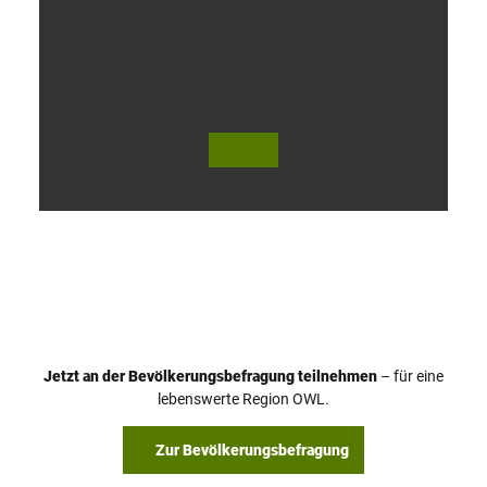
V
i
d
e
o
Jetzt an der Bevölkerungsbefragung teilnehmen
– für eine
a
© Teutoburger Wald Tourismus / P. Gawandtka
© T. Goedeck
lebenswerte Region OWL.
b
s
Zur Bevölkerungsbefragung
p