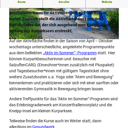
Die Aktivfläche ist ein abgegrenztes Areal im Kurpark, das
Route
Anrufen
Website
bewegungsfreudigen Besucherinnen und Besuchern einen
geschützten Raum für Aktivitäten jenseits des Rasens
© Stadt Bad Salzuflen/S. Strothbäumer |
© Stadt Bad Salzuflen/S. Strothbäumer |
CC-BY-SA
CC-BY-SA
bietet. Zugleich stellt die Aktivfläche das Ende des
Barfußpfades dar, der sich ausgehend vom Kneipp-Bereich
entlang des Kurparksees erstreckt.
Auf der Aktivfläche finden in der Saison von April – Oktober
© Stadt Bad Salzuflen/K. Paar |
CC-BY-SA
wochentags unterschiedliche, angeleitete Programmpunkte
aus dem belliebten
„Aktiv im Sommer“- Programm
statt. Hier
können Kurparkbesucherinnen und -besucher mit
SalzuflenCARD, (Einwohner*innen zusätzlich mit Pluspaket)
und Tagesbesucher*innen mit gültigem Tagesticket ohne
weitere Zusatzkosten u.a. Yoga oder "Atem und Bewegung"
kennenlernen und praktizieren oder sich mit einer sanften oder
aktivierenden Gymnastik in Bewegung bringen lassen.
Andere Treffpunkte für das "Aktiv im Sommer"-Programm sind
das Erlebnisgradierwerk am Konzerthallenvorplatz und die
Kneipp-Insel am kleinen Kurparksee.
Teilweise finden die Kurse auch im Winter statt, dann
allerdings im
Gesundwerk.