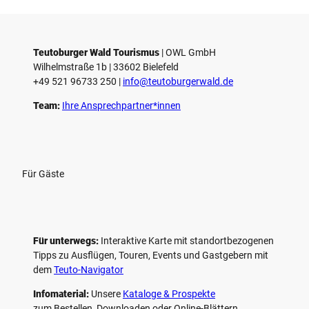
i
e
l
e
Teutoburger Wald Tourismus
| ­OWL GmbH
Wilhelmstraße 1b | ­33602 Bielefeld
n
+49 521 96733 250 |
­info@teutoburgerwald.de
Team:
Ihre Ansprechpartner*innen
Für Gäste
Für unterwegs:
Interaktive Karte mit standort­bezogenen
Tipps zu Ausflügen, Touren, Events und Gastgebern mit
dem
Teuto-Navigator
Infomaterial:
Unsere
Kataloge & Prospekte
zum Bestellen, Downloaden oder Online-Blättern