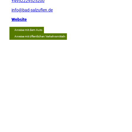
+4952229525200
info@bad-salzuflen.de
Website
Anreise mit dem Auto
Anreise mit öffentlichen Verkehrsmitteln
Tipp