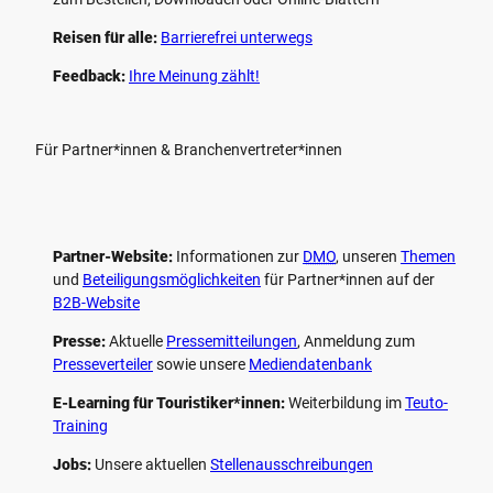
Reisen für alle:
Barrierefrei unterwegs
Feedback:
Ihre Meinung zählt!
Für Partner*innen & Branchenvertreter*innen
Partner-Website:
Informationen zur
DMO
, unseren ­
Themen
und
Beteiligungs­möglichkeiten
für Partner*innen auf der
B2B-Website
Presse:
Aktuelle
Pressemitteilungen
, Anmeldung zum
Presseverteiler
sowie unsere
Mediendatenbank
E-Learning für Touristiker*innen:
Weiterbildung im
Teuto-
Training
Jobs:
Unsere aktuellen
Stellenausschreibungen