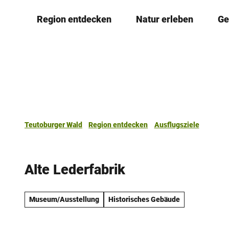
Z
Region entdecken
Natur erleben
Ge
u
m
I
n
h
a
l
t
Teutoburger Wald
Region entdecken
Ausflugsziele
Alte Lederfabrik
Museum/Ausstellung
Historisches Gebäude