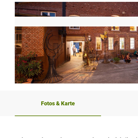
© Teutoburger Wald/Stadt Halle (Westf.)/Dimitrie Harder |
CC-BY-SA
Fotos & Karte