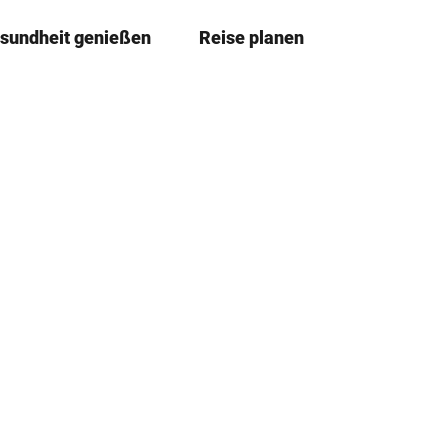
sundheit genießen
Reise planen
T
Merkze
Su
e
i
l
e
n