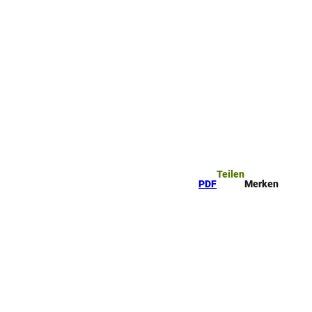
ttel
che
Teilen
PDF
Merken