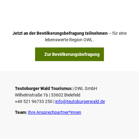
i
d
e
o
Jetzt an der Bevölkerungsbefragung teilnehmen
– für eine
a
© Teutoburger Wald Tourismus / P. Gawandtka
© T. Goedeck
lebenswerte Region OWL.
b
s
Zur Bevölkerungsbefragung
p
i
e
l
e
Teutoburger Wald Tourismus
| ­OWL GmbH
Wilhelmstraße 1b | ­33602 Bielefeld
n
+49 521 96733 250 |
­info@teutoburgerwald.de
Team:
Ihre Ansprechpartner*innen