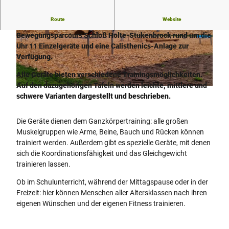
Route
Website
Auf 1000 m² stehen Sportlerinnen und Sportlern im
Bewegungsparcours Schloß Holte-Stukenbrock rund um die
© Teutoburger Wald_Stadt Schloß Holte-Stuke
© Teutoburger Wald_Stadt Schloß Holte-Stuke
nbrock
nbrock
Uhr 11 Einzelgeräte und eine Calisthenics-Anlage zur
Verfügung.
Alle Geräte bieten verschiedene Trainingsmöglichkeiten.
Auf den dazugehörigen Tafeln werden leichte, mittlere und
© Teutoburger Wald_Stadt Schloß Holte-Stukenbrock |
CC-BY-SA
schwere Varianten dargestellt und beschrieben.
Die Geräte dienen dem Ganzkörpertraining: alle großen
Muskelgruppen wie Arme, Beine, Bauch und Rücken können
trainiert werden. Außerdem gibt es spezielle Geräte, mit denen
sich die Koordinationsfähigkeit und das Gleichgewicht
trainieren lassen.
Ob im Schulunterricht, während der Mittagspause oder in der
Freizeit: hier können Menschen aller Altersklassen nach ihren
eigenen Wünschen und der eigenen Fitness trainieren.