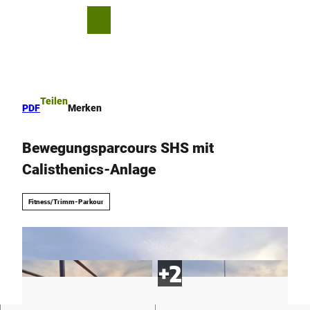
Z
u
T
Merkzettel
Suche
Menü
m
e
I
i
n
l
h
e
a
n
Teilen
PDF
Merken
l
t
Bewegungsparcours SHS mit
Calisthenics-Anlage
Fitness/Trimm-Parkour