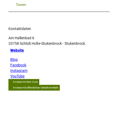
Touren
Kontaktdaten
Am Hallenbad 6
33758
Schloß Holte-Stukenbrock
- Stukenbrock
Website
Blog
Facebook
Instagram
YouTube
Anreise mit dem Auto
Anreise mit öffentlichen Verkehrsmitteln