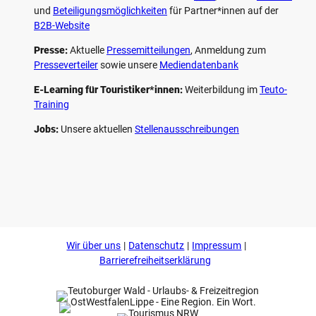
und
Beteiligungs­möglichkeiten
für Partner*innen auf der
B2B-Website
Presse:
Aktuelle
Pressemitteilungen
, Anmeldung zum
Presseverteiler
sowie unsere
Mediendatenbank
E-Learning für Touristiker*innen:
Weiterbildung im
Teuto-
Training
Jobs:
Unsere aktuellen
Stellenausschreibungen
F
P
Y
I
a
i
o
n
c
n
u
s
e
t
t
t
b
e
u
a
o
r
b
g
Wir über uns
Datenschutz
Impressum
o
e
e
r
k
s
a
Barrierefreiheitserklärung
t
m