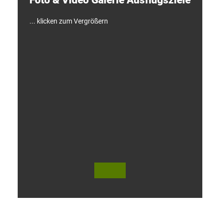
!
... klicken zum Vergrößern
V