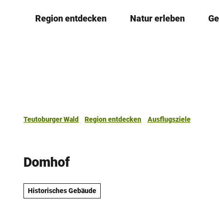
Z
Region entdecken
Natur erleben
Ge
u
m
I
n
h
a
l
t
Teutoburger Wald
Region entdecken
Ausflugsziele
Domhof
Historisches Gebäude