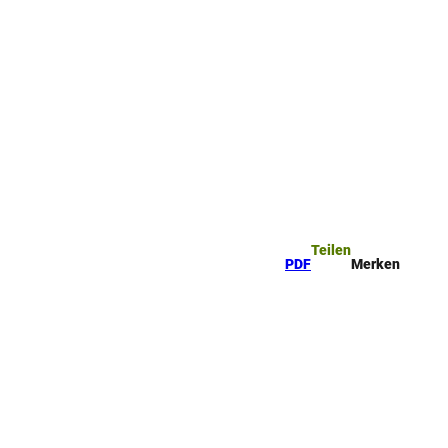
ttel
che
Teilen
PDF
Merken