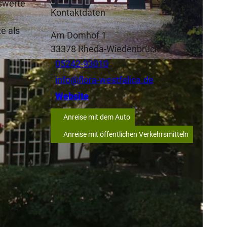
swerte
Kontaktdaten
e als
Am Domhof 1
33378
Rheda-Wiedenbrück
05242-93010
info@flora-westfalica.de
Website
Anreise mit dem Auto
Anreise mit öffentlichen Verkehrsmitteln