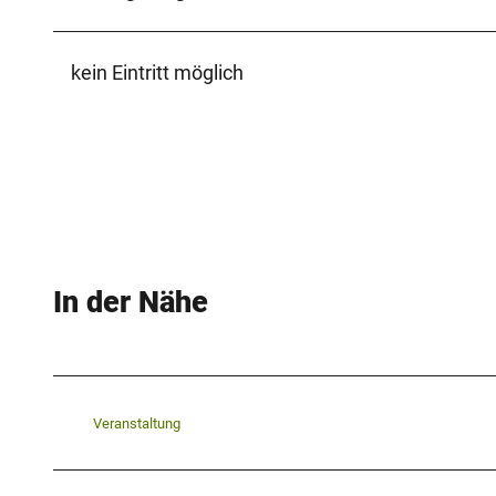
.
j
kein Eintritt möglich
p
e
g
In der Nähe
Veranstaltung