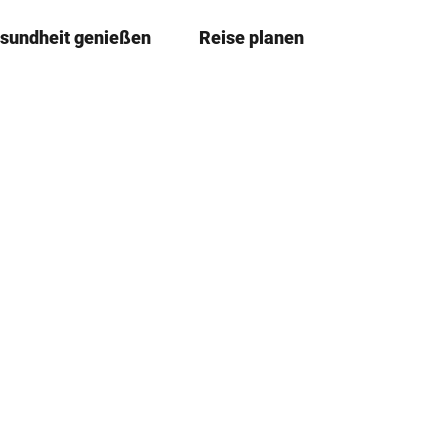
sundheit genießen
Reise planen
T
Merkze
Su
e
i
l
e
n