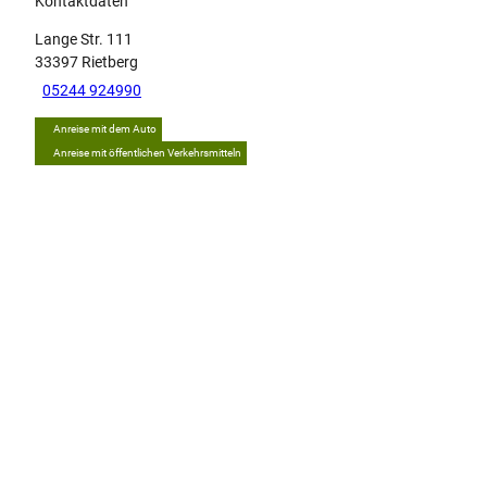
Kontaktdaten
Lange Str. 111
33397
Rietberg
05244 924990
Anreise mit dem Auto
Anreise mit öffentlichen Verkehrsmitteln