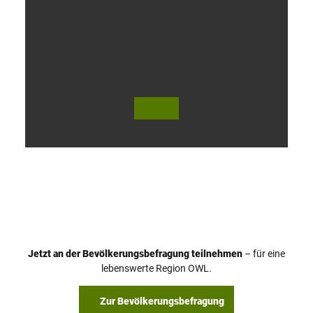
V
i
d
e
o
Jetzt an der Bevölkerungsbefragung teilnehmen
– für eine
a
© Teutoburger Wald Tourismus / P. Gawandtka
© T. Goedeck
lebenswerte Region OWL.
b
s
Zur Bevölkerungsbefragung
p