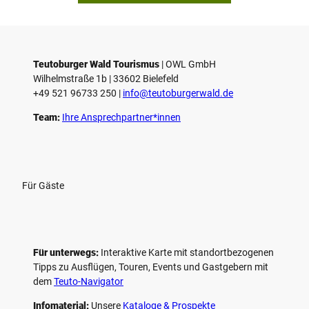
i
e
l
e
Teutoburger Wald Tourismus
| ­OWL GmbH
Wilhelmstraße 1b | ­33602 Bielefeld
n
+49 521 96733 250 |
­info@teutoburgerwald.de
Team:
Ihre Ansprechpartner*innen
Für Gäste
Für unterwegs:
Interaktive Karte mit standort­bezogenen
Tipps zu Ausflügen, Touren, Events und Gastgebern mit
dem
Teuto-Navigator
Infomaterial:
Unsere
Kataloge & Prospekte