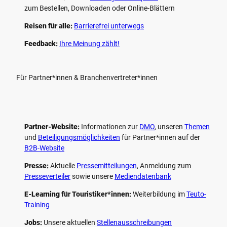
zum Bestellen, Downloaden oder Online-Blättern
Reisen für alle:
Barrierefrei unterwegs
Feedback:
Ihre Meinung zählt!
Für Partner*innen & Branchenvertreter*innen
Partner-Website:
Informationen zur
DMO
, unseren ­
Themen
und
Beteiligungs­möglichkeiten
für Partner*innen auf der
B2B-Website
Presse:
Aktuelle
Pressemitteilungen
, Anmeldung zum
Presseverteiler
sowie unsere
Mediendatenbank
E-Learning für Touristiker*innen:
Weiterbildung im
Teuto-
Training
Jobs:
Unsere aktuellen
Stellenausschreibungen