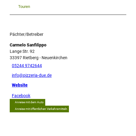
Touren
Pächter/Betreiber
Carmelo Sanfilippo
Lange Str. 92
33397
Rietberg
- Neuenkirchen
05244 9742644
info@pizzeria-due.de
Website
Facebook
Anreise mit dem Auto
Anreise mit öffentlichen Verkehrsmitteln