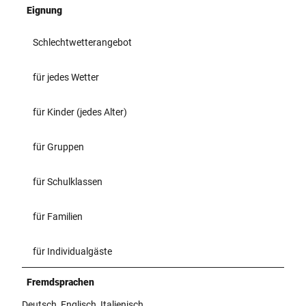
Eignung
s
e
s
r
Schlechtwetterangebot
e
für jedes Wetter
für Kinder (jedes Alter)
für Gruppen
für Schulklassen
für Familien
für Individualgäste
Fremdsprachen
Deutsch, Englisch, Italienisch