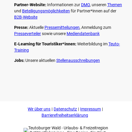
Partner-Website:
Informationen zur
DMO
, unseren ­
Themen
und
Beteiligungs­möglichkeiten
für Partner*innen auf der
B2B-Website
Presse:
Aktuelle
Pressemitteilungen
, Anmeldung zum
Presseverteiler
sowie unsere
Mediendatenbank
E-Learning für Touristiker*innen:
Weiterbildung im
Teuto-
Training
Jobs:
Unsere aktuellen
Stellenausschreibungen
F
P
Y
I
a
i
o
n
c
n
u
s
e
t
t
t
b
e
u
a
o
r
b
g
Wir über uns
Datenschutz
Impressum
o
e
e
r
k
s
a
Barrierefreiheitserklärung
t
m