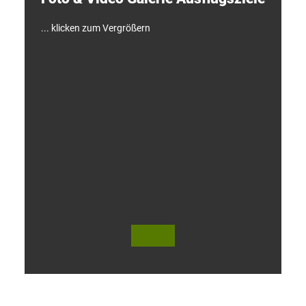
!
... klicken zum Vergrößern
V