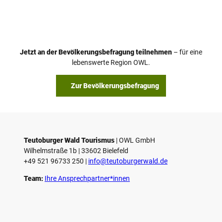
i
d
e
o
Jetzt an der Bevölkerungsbefragung teilnehmen
– für eine
a
© Teutoburger Wald Tourismus / P. Gawandtka
© T. Goedeck
lebenswerte Region OWL.
b
s
Zur Bevölkerungsbefragung
p
i
e
l
e
Teutoburger Wald Tourismus
| ­OWL GmbH
Wilhelmstraße 1b | ­33602 Bielefeld
n
+49 521 96733 250 |
­info@teutoburgerwald.de
Team:
Ihre Ansprechpartner*innen