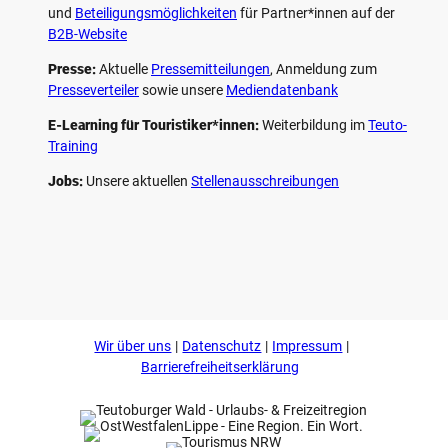
und
Beteiligungs­möglichkeiten
für Partner*innen auf der
B2B-Website
Presse:
Aktuelle
Pressemitteilungen
, Anmeldung zum
Presseverteiler
sowie unsere
Mediendatenbank
E-Learning für Touristiker*innen:
Weiterbildung im
Teuto-
Training
Jobs:
Unsere aktuellen
Stellenausschreibungen
F
P
Y
I
a
i
o
n
c
n
u
s
e
t
t
t
b
e
u
a
o
r
b
g
Wir über uns
Datenschutz
Impressum
o
e
e
r
k
s
a
Barrierefreiheitserklärung
t
m