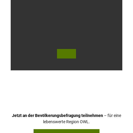
V
i
d
e
o
Jetzt an der Bevölkerungsbefragung teilnehmen
– für eine
a
© Teutoburger Wald Tourismus / P. Gawandtka
© T. Goedeck
lebenswerte Region OWL.
b