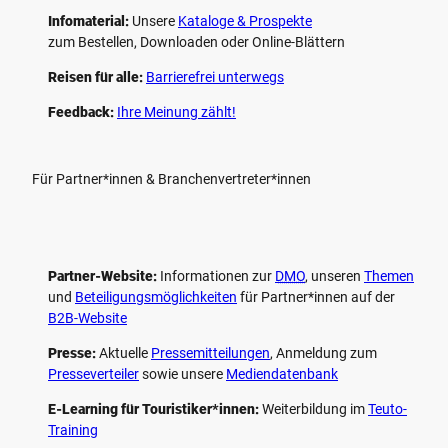
Infomaterial:
Unsere
Kataloge & Prospekte
zum Bestellen, Downloaden oder Online-Blättern
Reisen für alle:
Barrierefrei unterwegs
Feedback:
Ihre Meinung zählt!
Für Partner*innen & Branchenvertreter*innen
Partner-Website:
Informationen zur
DMO
, unseren ­
Themen
und
Beteiligungs­möglichkeiten
für Partner*innen auf der
B2B-Website
Presse:
Aktuelle
Pressemitteilungen
, Anmeldung zum
Presseverteiler
sowie unsere
Mediendatenbank
E-Learning für Touristiker*innen:
Weiterbildung im
Teuto-
Training