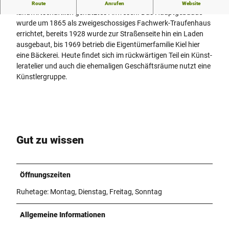
In der Feldstraße 19 befindet sich ein ehemals
Route
Anrufen
Website
landwirtschaftlich ge­nutztes Anwesen. Das Hauptgebäude
wurde um 1865 als zweigeschossiges Fachwerk­-Traufenhaus
errichtet, bereits 1928 wurde zur Straßenseite hin ein Laden
ausge­baut, bis 1969 betrieb die Eigentümer­familie Kiel hier
eine Bäckerei. Heute findet sich im rückwärtigen Teil ein Künst­
leratelier und auch die ehemaligen Ge­schäftsräume nutzt eine
Künstlergruppe.
Gut zu wissen
Öffnungszeiten
Ruhetage: Montag, Dienstag, Freitag, Sonntag
Allgemeine Informationen