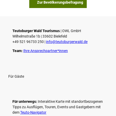
s
Zur Bevölkerungsbefragung
p
i
e
l
e
Teutoburger Wald Tourismus
| ­OWL GmbH
Wilhelmstraße 1b | ­33602 Bielefeld
n
+49 521 96733 250 |
­info@teutoburgerwald.de
Team:
Ihre Ansprechpartner*innen
Für Gäste
Für unterwegs:
Interaktive Karte mit standort­bezogenen
Tipps zu Ausflügen, Touren, Events und Gastgebern mit
dem
Teuto-Navigator