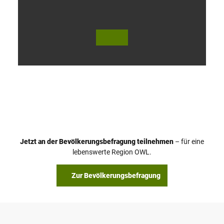
V
i
d
e
o
Jetzt an der Bevölkerungsbefragung teilnehmen
– für eine
a
© Teutoburger Wald Tourismus / P. Gawandtka
© T. Goedeck
lebenswerte Region OWL.
b
s
Zur Bevölkerungsbefragung
p
i
e
l