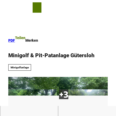
Z
u
T
Merkzettel
Suche
Menü
m
e
I
i
n
l
h
e
a
n
Teilen
PDF
Merken
l
t
Minigolf & Pit-Patanlage Gütersloh
Minigolfanlage