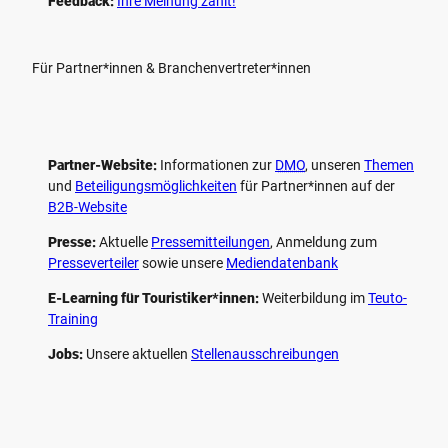
Feedback:
Ihre Meinung zählt!
Für Partner*innen & Branchenvertreter*innen
Partner-Website:
Informationen zur
DMO
, unseren ­
Themen
und
Beteiligungs­möglichkeiten
für Partner*innen auf der
B2B-Website
Presse:
Aktuelle
Pressemitteilungen
, Anmeldung zum
Presseverteiler
sowie unsere
Mediendatenbank
E-Learning für Touristiker*innen:
Weiterbildung im
Teuto-
Training
Jobs:
Unsere aktuellen
Stellenausschreibungen
F
P
Y
I