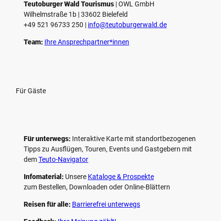
e
Teutoburger Wald Tourismus
| ­OWL GmbH
Wilhelmstraße 1b | ­33602 Bielefeld
n
+49 521 96733 250 |
­info@teutoburgerwald.de
Team:
Ihre Ansprechpartner*innen
Für Gäste
Für unterwegs:
Interaktive Karte mit standort­bezogenen
Tipps zu Ausflügen, Touren, Events und Gastgebern mit
dem
Teuto-Navigator
Infomaterial:
Unsere
Kataloge & Prospekte
zum Bestellen, Downloaden oder Online-Blättern
Reisen für alle:
Barrierefrei unterwegs