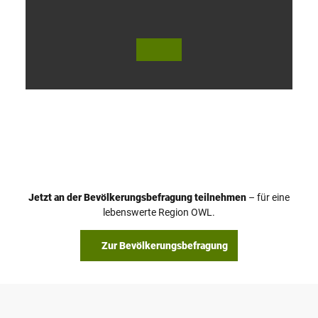
V
i
d
e
o
Jetzt an der Bevölkerungsbefragung teilnehmen
– für eine
a
© Teutoburger Wald Tourismus / P. Gawandtka
© T. Goedeck
lebenswerte Region OWL.
b
s
Zur Bevölkerungsbefragung
p
i
e
l