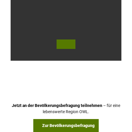
V
i
d
e
o
Jetzt an der Bevölkerungsbefragung teilnehmen
– für eine
a
© Teutoburger Wald Tourismus / P. Gawandtka
© T. Goedeck
lebenswerte Region OWL.
b
s
Zur Bevölkerungsbefragung
p