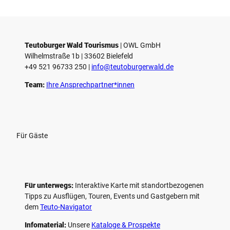
i
e
l
e
Teutoburger Wald Tourismus
| ­OWL GmbH
Wilhelmstraße 1b | ­33602 Bielefeld
n
+49 521 96733 250 |
­info@teutoburgerwald.de
Team:
Ihre Ansprechpartner*innen
Für Gäste
Für unterwegs:
Interaktive Karte mit standort­bezogenen
Tipps zu Ausflügen, Touren, Events und Gastgebern mit
dem
Teuto-Navigator
Infomaterial:
Unsere
Kataloge & Prospekte