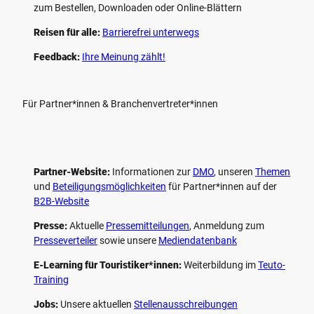
zum Bestellen, Downloaden oder Online-Blättern
Reisen für alle:
Barrierefrei unterwegs
Feedback:
Ihre Meinung zählt!
Für Partner*innen & Branchenvertreter*innen
Partner-Website:
Informationen zur
DMO
, unseren ­
Themen
und
Beteiligungs­möglichkeiten
für Partner*innen auf der
B2B-Website
Presse:
Aktuelle
Pressemitteilungen
, Anmeldung zum
Presseverteiler
sowie unsere
Mediendatenbank
E-Learning für Touristiker*innen:
Weiterbildung im
Teuto-
Training
Jobs:
Unsere aktuellen
Stellenausschreibungen