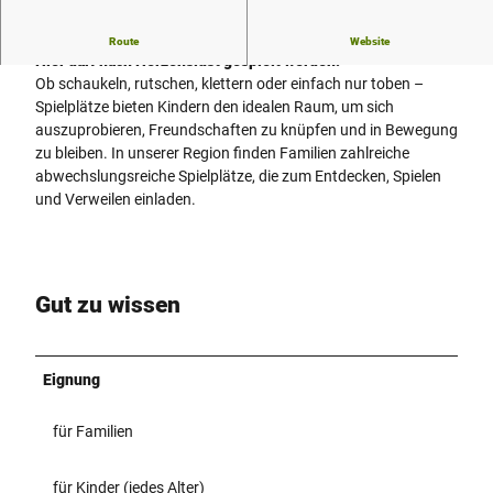
Spielplätze bei Den westfälischen Sieben.
Route
Website
Hier darf nach Herzenslust gespielt werden!
Ob schaukeln, rutschen, klettern oder einfach nur toben –
Spielplätze bieten Kindern den idealen Raum, um sich
auszuprobieren, Freundschaften zu knüpfen und in Bewegung
zu bleiben. In unserer Region finden Familien zahlreiche
abwechslungsreiche Spielplätze, die zum Entdecken, Spielen
und Verweilen einladen.
Gut zu wissen
Eignung
für Familien
für Kinder (jedes Alter)