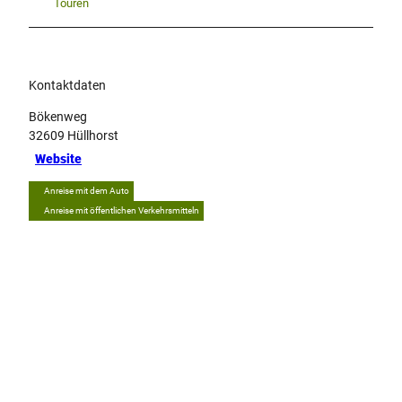
Touren
Kontaktdaten
Bökenweg
32609
Hüllhorst
Website
Anreise mit dem Auto
Anreise mit öffentlichen Verkehrsmitteln