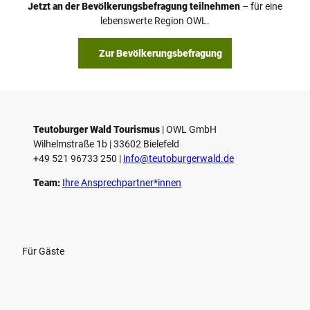
Jetzt an der Bevölkerungsbefragung teilnehmen
– für eine
a
© Teutoburger Wald Tourismus / P. Gawandtka
© T. Goedeck
lebenswerte Region OWL.
b
s
Zur Bevölkerungsbefragung
p
i
e
l
e
Teutoburger Wald Tourismus
| ­OWL GmbH
Wilhelmstraße 1b | ­33602 Bielefeld
n
+49 521 96733 250 |
­info@teutoburgerwald.de
Team:
Ihre Ansprechpartner*innen
Für Gäste