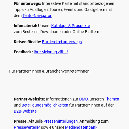
Für unterwegs:
Interaktive Karte mit standort­bezogenen
Tipps zu Ausflügen, Touren, Events und Gastgebern mit
dem
Teuto-Navigator
Infomaterial:
Unsere
Kataloge & Prospekte
zum Bestellen, Downloaden oder Online-Blättern
Reisen für alle:
Barrierefrei unterwegs
Feedback:
Ihre Meinung zählt!
Für Partner*innen & Branchenvertreter*innen
Partner-Website:
Informationen zur
DMO
, unseren ­
Themen
und
Beteiligungs­möglichkeiten
für Partner*innen auf der
B2B-Website
Presse:
Aktuelle
Pressemitteilungen
, Anmeldung zum
Presseverteiler
sowie unsere
Mediendatenbank