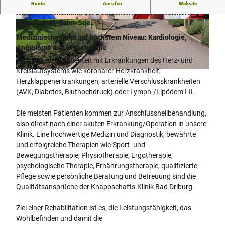
Die
Knappschafts-Klinik Bad Driburg
ist eine
Route
Anrufen
Website
Rehabilitationsklinik der Deutschen Renten-
versicherung
Knappschaft-Bahn-See.
© Knappschafts-Klinik Bad Driburg
© Knappschafts-Klinik Bad Driburg
Medizinische Reha auf höchstem Niveau: Kardiologie,
Angiologie und Diabetologie
Wir behandeln Patienten mit Erkrankungen des Herz- und
Kreislaufsystems wie koronarer Herzkrankheit,
© Knappschafts-Klinik Bad Driburg
Herzklappenerkrankungen, arterielle Verschlusskrankheiten
(AVK, Diabetes, Bluthochdruck) oder Lymph-/Lipödem I-II.
Die meisten Patienten kommen zur Anschlussheilbehandlung,
also direkt nach einer akuten Erkrankung/Operation in unsere
Klinik. Eine hochwertige Medizin und Diagnostik, bewährte
und erfolgreiche Therapien wie Sport- und
Bewegungstherapie, Physiotherapie, Ergotherapie,
psychologische Therapie, Ernährungstherapie, qualifizierte
Pflege sowie persönliche Beratung und Betreuung sind die
Qualitätsansprüche der Knappschafts-Klinik Bad Driburg.
Ziel einer Rehabilitation ist es, die Leistungsfähigkeit, das
Wohlbefinden und damit die