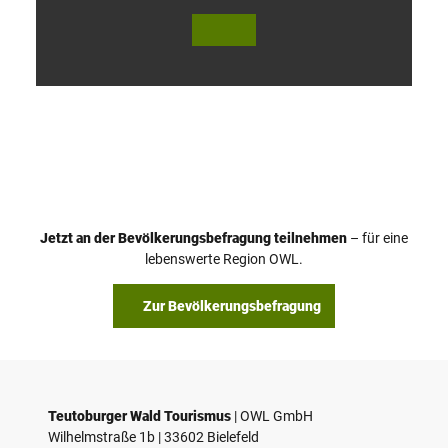
V
i
d
e
o
Jetzt an der Bevölkerungsbefragung teilnehmen
– für eine
a
© Teutoburger Wald Tourismus / P. Gawandtka
© T. Goedeck
lebenswerte Region OWL.
b
s
Zur Bevölkerungsbefragung
p
i
e
l
e
Teutoburger Wald Tourismus
| ­OWL GmbH
Wilhelmstraße 1b | ­33602 Bielefeld
n