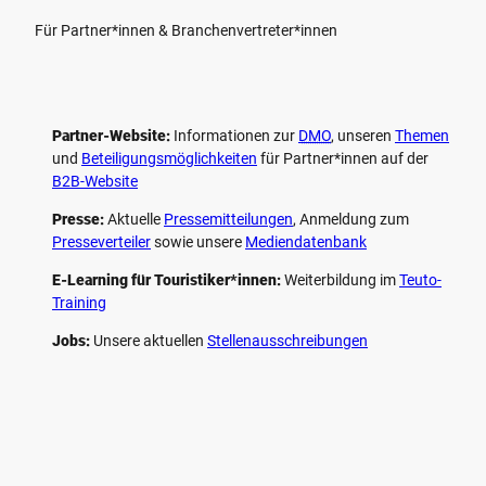
Für Partner*innen & Branchenvertreter*innen
Partner-Website:
Informationen zur
DMO
, unseren ­
Themen
und
Beteiligungs­möglichkeiten
für Partner*innen auf der
B2B-Website
Presse:
Aktuelle
Pressemitteilungen
, Anmeldung zum
Presseverteiler
sowie unsere
Mediendatenbank
E-Learning für Touristiker*innen:
Weiterbildung im
Teuto-
Training
Jobs:
Unsere aktuellen
Stellenausschreibungen
F
P
Y
I
a
i
o
n
c
n
u
s
e
t
t
t