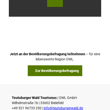
V
i
d
e
o
Jetzt an der Bevölkerungsbefragung teilnehmen
– für eine
a
© Teutoburger Wald Tourismus / P. Gawandtka
© T. Goedeck
lebenswerte Region OWL.
b
s
Zur Bevölkerungsbefragung
p
i
e
l
e
Teutoburger Wald Tourismus
| ­OWL GmbH
Wilhelmstraße 1b | ­33602 Bielefeld
n
+49 521 96733 250 |
­info@teutoburgerwald.de