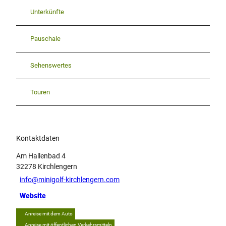
Unterkünfte
Pauschale
Sehenswertes
Touren
Kontaktdaten
Am Hallenbad 4
32278
Kirchlengern
info@minigolf-kirchlengern.com
Website
Anreise mit dem Auto
Anreise mit öffentlichen Verkehrsmitteln