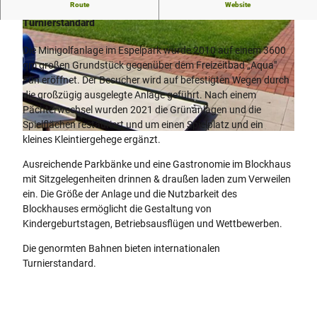
Route
Website
18 Bahnen im Espelpark mit internationalem
Turnierstandard
Die Minigolfanlage im Espelpark wurde 2010 auf einem 3600
qm großen Grundstück gegenüber dem Freizeitbad „Aqua"
Fun eröffnet. Der Besucher wird auf befestigten Wegen durch
die großzügig ausgelegte Anlage geführt. Nach einem
© Dröge KG |
CC-BY-SA
Pächterwechsel wurden 2021 die Grünanlagen und die
Spielflächen restauriert und um einen Spielplatz und ein
© Dröge KG |
CC-BY-SA
kleines Kleintiergehege ergänzt.
Ausreichende Parkbänke und eine Gastronomie im Blockhaus
mit Sitzgelegenheiten drinnen & draußen laden zum Verweilen
ein. Die Größe der Anlage und die Nutzbarkeit des
Blockhauses ermöglicht die Gestaltung von
Kindergeburtstagen, Betriebsausflügen und Wettbewerben.
Die genormten Bahnen bieten internationalen
Turnierstandard.