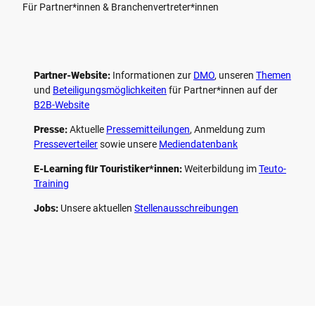
Für Partner*innen & Branchenvertreter*innen
Partner-Website:
Informationen zur
DMO
, unseren ­
Themen
und
Beteiligungs­möglichkeiten
für Partner*innen auf der
B2B-Website
Presse:
Aktuelle
Pressemitteilungen
, Anmeldung zum
Presseverteiler
sowie unsere
Mediendatenbank
E-Learning für Touristiker*innen:
Weiterbildung im
Teuto-
Training
Jobs:
Unsere aktuellen
Stellenausschreibungen
F
P
Y
I
a
i
o
n
c
n
u
s
e
t
t
t
b
e
u
a
o
r
b
g