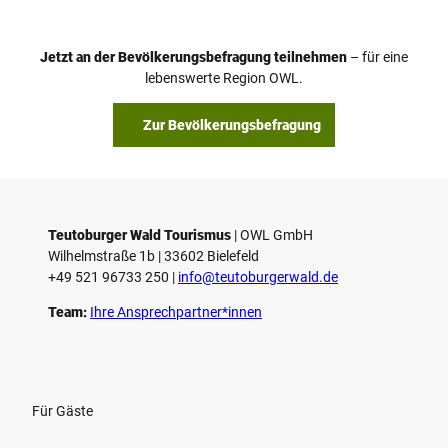
e
o
Jetzt an der Bevölkerungsbefragung teilnehmen
– für eine
a
© Teutoburger Wald Tourismus / P. Gawandtka
© T. Goedeck
lebenswerte Region OWL.
b
s
Zur Bevölkerungsbefragung
p
i
e
l
e
Teutoburger Wald Tourismus
| ­OWL GmbH
Wilhelmstraße 1b | ­33602 Bielefeld
n
+49 521 96733 250 |
­info@teutoburgerwald.de
Team:
Ihre Ansprechpartner*innen
Für Gäste