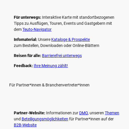
Für unterwegs:
Interaktive Karte mit standort­bezogenen
Tipps zu Ausflügen, Touren, Events und Gastgebern mit
dem
Teuto-Navigator
Infomaterial:
Unsere
Kataloge & Prospekte
zum Bestellen, Downloaden oder Online-Blättern
Reisen für alle:
Barrierefrei unterwegs
Feedback:
Ihre Meinung zählt!
Für Partner*innen & Branchenvertreter*innen
Partner-Website:
Informationen zur
DMO
, unseren ­
Themen
und
Beteiligungs­möglichkeiten
für Partner*innen auf der
B2B-Website