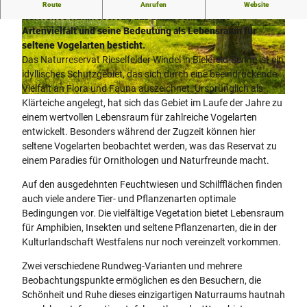
Die Rieselfelder Windel in Bielefeld-Senne sind ein
Route
Anrufen
Website
wertvolles Naturreservat, das durch seine reiche
Artenvielfalt und seine Bedeutung als Lebensraum für
© Bielefeld Marketing GmbH / D. Ketz, Dominik
© Bielefeld Marketing GmbH / D. Ketz, Dominik
Ketz |
CC-BY-SA
Ketz |
CC-BY-SA
seltene Vogelarten besticht.
Das Naturreservat Rieselfelder Windel in Bielefeld-Senne ist ein
idyllisches Schutzgebiet, das sich durch eine beeindruckende
Vielfalt an Flora und Fauna auszeichnet. Ursprünglich als
© Bielefeld Marketing GmbH / D. Ketz, Dominik Ketz |
CC-BY-SA
Klärteiche angelegt, hat sich das Gebiet im Laufe der Jahre zu
einem wertvollen Lebensraum für zahlreiche Vogelarten
entwickelt. Besonders während der Zugzeit können hier
seltene Vogelarten beobachtet werden, was das Reservat zu
einem Paradies für Ornithologen und Naturfreunde macht.
Auf den ausgedehnten Feuchtwiesen und Schilfflächen finden
auch viele andere Tier- und Pflanzenarten optimale
Bedingungen vor. Die vielfältige Vegetation bietet Lebensraum
für Amphibien, Insekten und seltene Pflanzenarten, die in der
Kulturlandschaft Westfalens nur noch vereinzelt vorkommen.
Zwei verschiedene Rundweg-Varianten und mehrere
Beobachtungspunkte ermöglichen es den Besuchern, die
Schönheit und Ruhe dieses einzigartigen Naturraums hautnah