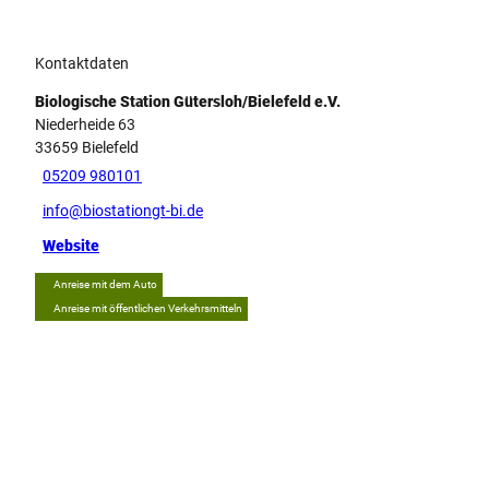
Kontaktdaten
Biologische Station Gütersloh/Bielefeld e.V.
Niederheide 63
33659
Bielefeld
05209 980101
info@biostationgt-bi.de
Website
Anreise mit dem Auto
Anreise mit öffentlichen Verkehrsmitteln