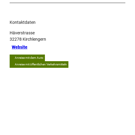
Kontaktdaten
Häverstrasse
32278
Kirchlengern
Website
Anreise mit dem Auto
Anreise mit öffentlichen Verkehrsmitteln