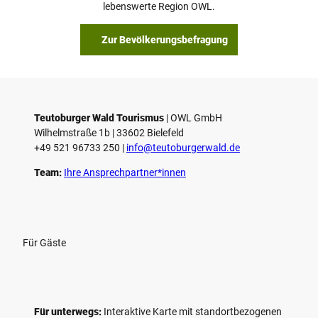
a
lebenswerte Region OWL.
b
s
Zur Bevölkerungsbefragung
p
i
e
l
e
Teutoburger Wald Tourismus
| ­OWL GmbH
Wilhelmstraße 1b | ­33602 Bielefeld
n
+49 521 96733 250 |
­info@teutoburgerwald.de
Team:
Ihre Ansprechpartner*innen
Für Gäste
Für unterwegs:
Interaktive Karte mit standort­bezogenen