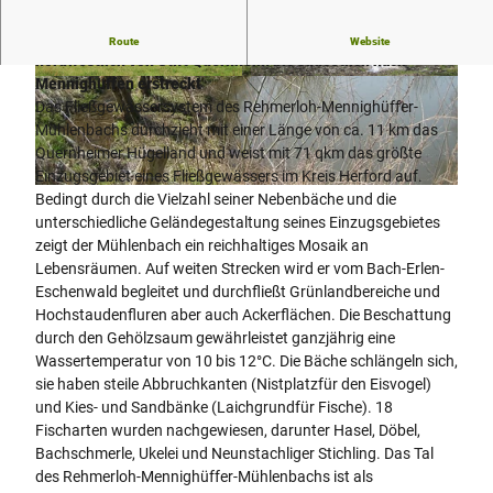
Ausgedehntes, verzweigtes Sieksystem, welches sich
Route
Website
nordwestlich von Stift Quernheim bis südöstlich nach
Mennighüffen erstreckt
© Biologische Station Ravensberg im Kreis Her
© Biologische Station Ravensberg im Kreis Her
ford e.V. |
CC-BY-SA
ford e.V. |
CC-BY-SA
Das Fließgewässersystem des Rehmerloh-Mennighüffer-
Mühlenbachs durchzieht mit einer Länge von ca. 11 km das
Quernheimer Hügelland und weist mit 71 qkm das größte
Einzugsgebiet eines Fließgewässers im Kreis Herford auf.
© Biologische Station Ravensberg im Kreis Herford e.V. |
CC-BY-SA
Bedingt durch die Vielzahl seiner Nebenbäche und die
unterschiedliche Geländegestaltung seines Einzugsgebietes
zeigt der Mühlenbach ein reichhaltiges Mosaik an
Lebensräumen. Auf weiten Strecken wird er vom Bach-Erlen-
Eschenwald begleitet und durchfließt Grünlandbereiche und
Hochstaudenfluren aber auch Ackerflächen. Die Beschattung
durch den Gehölzsaum gewährleistet ganzjährig eine
Wassertemperatur von 10 bis 12°C. Die Bäche schlängeln sich,
sie haben steile Abbruchkanten (Nistplatzfür den Eisvogel)
und Kies- und Sandbänke (Laichgrundfür Fische). 18
Fischarten wurden nachgewiesen, darunter Hasel, Döbel,
Bachschmerle, Ukelei und Neunstachliger Stichling. Das Tal
des Rehmerloh-Mennighüffer-Mühlenbachs ist als