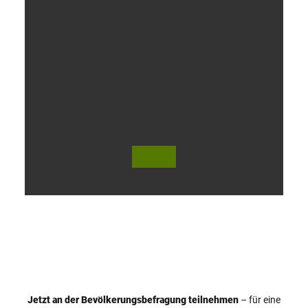
V
i
d
e
o
Jetzt an der Bevölkerungsbefragung teilnehmen
– für eine
© Teutoburger Wald Tourismus / P. Gawandtka
© T. Goedeck