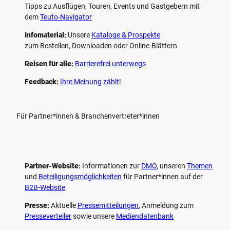
Tipps zu Ausflügen, Touren, Events und Gastgebern mit
dem
Teuto-Navigator
Infomaterial:
Unsere
Kataloge & Prospekte
zum Bestellen, Downloaden oder Online-Blättern
Reisen für alle:
Barrierefrei unterwegs
Feedback:
Ihre Meinung zählt!
Für Partner*innen & Branchenvertreter*innen
Partner-Website:
Informationen zur
DMO
, unseren ­
Themen
und
Beteiligungs­möglichkeiten
für Partner*innen auf der
B2B-Website
Presse:
Aktuelle
Pressemitteilungen
, Anmeldung zum
Presseverteiler
sowie unsere
Mediendatenbank