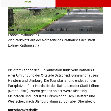
Route
1:25 h
20,21 km
© ADFC Ortsgruppe Löhne, Biologische Statio
© ADFC Ortsgruppe Löhne, Biologische Statio
55 m
55 m
n Ravensberg im Kreis Herford e.V. |
n Ravensberg im Keis Herford e.V. |
CC-BY-SA
CC-BY-SA
47 m
95 m
48 m
Start: Parkplatz auf der Nordseite des Rathauses der Stadt
Löhne (Rathausstr.)
© Frank-Michael Kiel-Steinkamp, Biologische Station Ravensberg im Kreis Herford e.V. |
CC-BY-SA
Ziel: Parkplatz auf der Nordseite des Rathauses der Stadt
Löhne (Rathausstr.)
Die dritte Etappe der Jubiläumstour führt vom Rathaus zu
einer Umrundung der Ortsteile Ostscheid, Grimminghausen,
Halstern und Ulenburg. Die Tour startet und endet auf dem
Parkplatz auf der Nordseite des Rathauses der Stadt Löhne
(Rathausstr.). Zuerst geht es an der Werre Richtung
Melbergen und über Krell, Grimminghausen, Halstern und
Westscheid nach Ulenburg, dann zurück über Obernbeck.
Kurzcharakteristik: