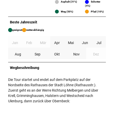
Asphalt (31%)
Schotter
(4%)
Weg (50%)
Pfad (10%)
Beste Jahreszeit
geeignet
wetterabhängig
Jan
Feb
Mär
Apr
Mai
Jun
Jul
Aug
Sep
Okt
Nov
Dez
Wegbeschreibung
Die Tour startet und endet auf dem Parkplatz auf der
Nordseite des Rathauses der Stadt Löhne (Rathausstr.).
Zuerst geht es an der Werre Richtung Melbergen und über
Krell, Grimminghausen, Halstern und Westscheid nach
Ulenburg, dann zurück über Obernbeck: