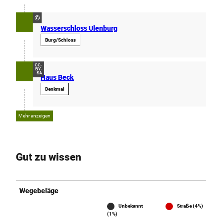
©
Wasserschloss Ulenburg
Burg/Schloss
CC-
BY-
SA
Haus Beck
Denkmal
Mehr anzeigen
Gut zu wissen
Wegebeläge
Unbekannt
Straße (4%)
(1%)