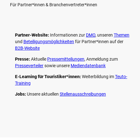
Für Partner*innen & Branchenvertreter*innen
Partner-Website:
Informationen zur
DMO
, unseren ­
Themen
und
Beteiligungs­möglichkeiten
für Partner*innen auf der
B2B-Website
Presse:
Aktuelle
Pressemitteilungen
, Anmeldung zum
Presseverteiler
sowie unsere
Mediendatenbank
E-Learning für Touristiker*innen:
Weiterbildung im
Teuto-
Training
Jobs:
Unsere aktuellen
Stellenausschreibungen
F
P
Y
I
a
i
o
n
c
n
u
s
e
t
t
t
b
e
u
a