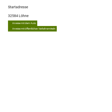
Startadresse
32584
Löhne
Anreise mit dem Auto
Anreise mit öffentlichen Verkehrsmitteln
Tipp