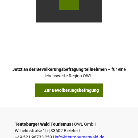
© Te
© Te
utob
utob
urger
urger
Wald
Wald
Touri
Touri
smus
smus
/ D. K
/ D. K
etz
etz
Jetzt an der Bevölkerungsbefragung teilnehmen
– für eine
lebenswerte Region OWL.
Zur Bevölkerungsbefragung
Teutoburger Wald Tourismus
| ­OWL GmbH
Wilhelmstraße 1b | ­33602 Bielefeld
+49 521 96733 250 |
­info@teutoburgerwald.de