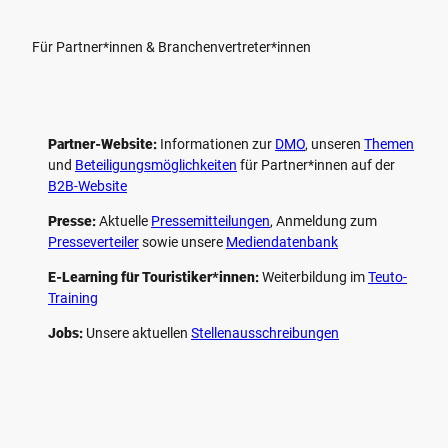
Für Partner*innen & Branchenvertreter*innen
Partner-Website:
Informationen zur
DMO
, unseren ­
Themen
und
Beteiligungs­möglichkeiten
für Partner*innen auf der
B2B-Website
Presse:
Aktuelle
Pressemitteilungen
, Anmeldung zum
Presseverteiler
sowie unsere
Mediendatenbank
E-Learning für Touristiker*innen:
Weiterbildung im
Teuto-
Training
Jobs:
Unsere aktuellen
Stellenausschreibungen
F
P
Y
I
a
i
o
n
c
n
u
s