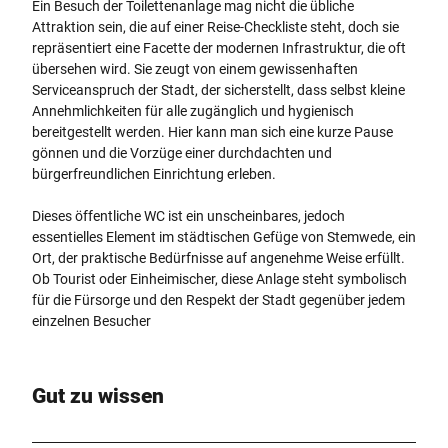
r
Ein Besuch der Toilettenanlage mag nicht die übliche
n
Attraktion sein, die auf einer Reise-Checkliste steht, doch sie
W
repräsentiert eine Facette der modernen Infrastruktur, die oft
e
übersehen wird. Sie zeugt von einem gewissenhaften
i
Serviceanspruch der Stadt, der sicherstellt, dass selbst kleine
h
Annehmlichkeiten für alle zugänglich und hygienisch
n
bereitgestellt werden. Hier kann man sich eine kurze Pause
a
gönnen und die Vorzüge einer durchdachten und
c
bürgerfreundlichen Einrichtung erleben.
h
t
Dieses öffentliche WC ist ein unscheinbares, jedoch
e
essentielles Element im städtischen Gefüge von Stemwede, ein
n
Ort, der praktische Bedürfnisse auf angenehme Weise erfüllt.
Ob Tourist oder Einheimischer, diese Anlage steht symbolisch
für die Fürsorge und den Respekt der Stadt gegenüber jedem
einzelnen Besucher
Gut zu wissen