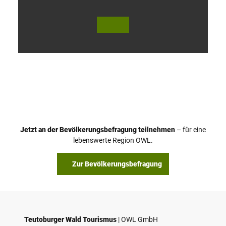
V
i
d
e
o
Jetzt an der Bevölkerungsbefragung teilnehmen
– für eine
a
© Teutoburger Wald Tourismus / P. Gawandtka
© T. Goedeck
lebenswerte Region OWL.
b
s
Zur Bevölkerungsbefragung
p
i
e
l
e
Teutoburger Wald Tourismus
| ­OWL GmbH