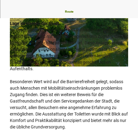
Entdecken Sie im Rathaus von Stemwede ein barrierefreies
Route
WC. Hier verbindet sich Funktionalität mit einer zentralen
Lage im Herzen der Stadt.
Im Herzen von Stemwede liegt das Rathaus. Hier befindet sich
das öffentliche WC mit behindertengerechtem Zugang, das für
Besucher von unschätzbarem Wert ist. Diese Anlage vereint
Sauberkeit mit Funktionalität und bietet jedem Gast eine
S
willkommene Erleichterung, sei es nach einem langen
t
Stadtrundgang oder im Rahmen eines geschäftlichen
e
Aufenthalts.
© Teutoburger Wald Tourismus, D. Ketz
m
w
Besonderen Wert wird auf die Barrierefreiheit gelegt, sodass
e
auch Menschen mit Mobilitätseinschränkungen problemlos
d
Zugang finden. Dies ist ein weiterer Beweis für die
e
Gastfreundschaft und den Servicegedanken der Stadt, die
-
versucht, allen Besuchern eine angenehme Erfahrung zu
L
ermöglichen. Die Ausstattung der Toiletten wurde mit Blick auf
e
Komfort und Praktikabilität konzipiert und bietet mehr als nur
v
die übliche Grundversorgung.
e