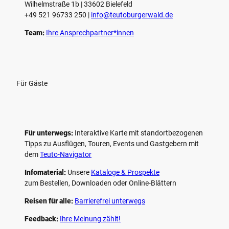
Wilhelmstraße 1b | ­33602 Bielefeld
n
+49 521 96733 250 |
­info@teutoburgerwald.de
Team:
Ihre Ansprechpartner*innen
Für Gäste
Für unterwegs:
Interaktive Karte mit standort­bezogenen
Tipps zu Ausflügen, Touren, Events und Gastgebern mit
dem
Teuto-Navigator
Infomaterial:
Unsere
Kataloge & Prospekte
zum Bestellen, Downloaden oder Online-Blättern
Reisen für alle:
Barrierefrei unterwegs
Feedback:
Ihre Meinung zählt!