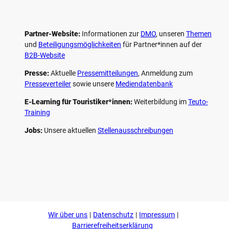
Partner-Website:
Informationen zur
DMO
, unseren ­
Themen
und
Beteiligungs­möglichkeiten
für Partner*innen auf der
B2B-Website
Presse:
Aktuelle
Pressemitteilungen
, Anmeldung zum
Presseverteiler
sowie unsere
Mediendatenbank
E-Learning für Touristiker*innen:
Weiterbildung im
Teuto-
Training
Jobs:
Unsere aktuellen
Stellenausschreibungen
F
P
Y
I
a
i
o
n
c
n
u
s
e
t
t
t
b
e
u
a
o
r
b
g
Wir über uns
Datenschutz
Impressum
o
e
e
r
k
s
a
Barrierefreiheitserklärung