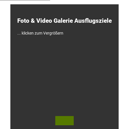
e
c
k
e
Foto & Video ­Galerie ­Ausflugsziele
n
!
... klicken zum Vergrößern