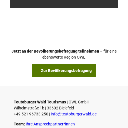
V
i
d
e
o
Jetzt an der Bevölkerungsbefragung teilnehmen
– für eine
a
© Teutoburger Wald Tourismus / P. Gawandtka
© T. Goedeck
lebenswerte Region OWL.
b
s
Zur Bevölkerungsbefragung
p
i
e
l
e
Teutoburger Wald Tourismus
| ­OWL GmbH
Wilhelmstraße 1b | ­33602 Bielefeld
n
+49 521 96733 250 |
­info@teutoburgerwald.de
Team:
Ihre Ansprechpartner*innen