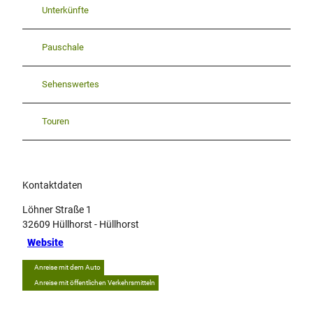
Unterkünfte
Pauschale
Sehenswertes
Touren
Kontaktdaten
Löhner Straße 1
32609
Hüllhorst
- Hüllhorst
Website
Anreise mit dem Auto
Anreise mit öffentlichen Verkehrsmitteln