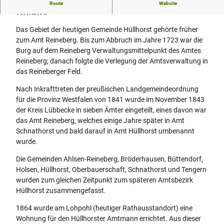
Bereits seit mehr als 150 Jahren wird Hüllhorst von hier aus
Route
Website
l
verwaltet.
l
h
Das Gebiet der heutigen Gemeinde Hüllhorst gehörte früher
o
zum Amt Reineberg. Bis zum Abbruch im Jahre 1723 war die
r
Burg auf dem Reineberg Verwaltungsmittelpunkt des Amtes
s
Reineberg; danach folgte die Verlegung der Amtsverwaltung in
t
das Reineberger Feld.
-
Nach Inkrafttreten der preußischen Landgemeindeordnung
r
für die Provinz Westfalen von 1841 wurde im November 1843
a
der Kreis Lübbecke in sieben Ämter eingeteilt, eines davon war
t
das Amt Reineberg, welches einige Jahre später in Amt
h
Schnathorst und bald darauf in Amt Hüllhorst umbenannt
a
wurde.
u
s
Die Gemeinden Ahlsen-Reineberg, Bröderhausen, Büttendorf,
-
Holsen, Hüllhorst, Oberbauerschaft, Schnathorst und Tengern
a
wurden zum gleichen Zeitpunkt zum späteren Amtsbezirk
l
Hüllhorst zusammengefasst.
t
.
1864 wurde am Lohpohl (heutiger Rathausstandort) eine
j
Wohnung für den Hüllhorster Amtmann errichtet. Aus dieser