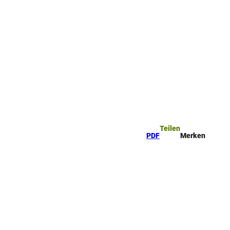
ttel
che
Teilen
PDF
Merken