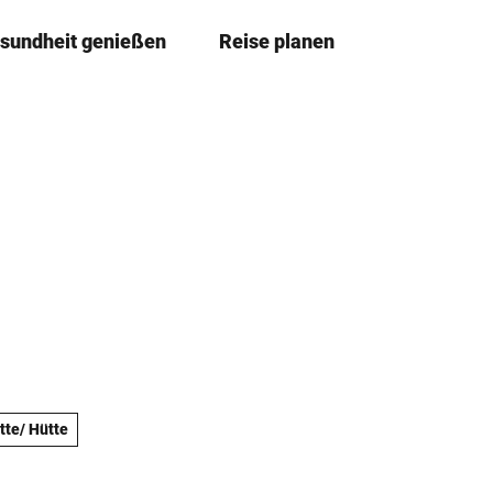
sundheit genießen
Reise planen
T
Merkze
Su
e
i
l
e
n
tte/ Hütte