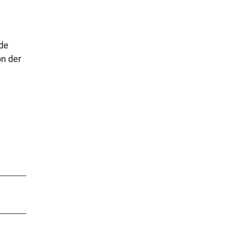
nde
on der