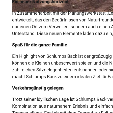
Ein neuer Nutzungshorizont
In Zusammenarbeit mit der Planungswerkstatt „L
© Lena Buhrmester |
CC-BY-SA
entwickelt, das den Bedürfnissen von Naturfreund
nur einen Ort zum Verweilen, sondern auch einen A
Unterstand. Diese neuen Elemente laden dazu ein,
Spaß für die ganze Familie
Ein Highlight von Schlumps Back ist der großzügig a
können die Kleinen unbeschwert spielen und die N
zahlreichen Sitzgelegenheiten entspannen oder sic
macht Schlumps Back zu einem idealen Ziel für Fa
Verkehrsgünstig gelegen
Trotz seiner idyllischen Lage ist Schlumps Back ve
Kombination aus naturnahem Erlebnis und einfacher
Tagesausflüge. Egal ob mit dem Fahrrad, zu Fuß o