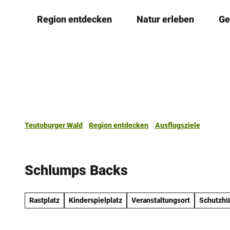
Z
Region entdecken
Natur erleben
Ge
u
m
I
n
h
a
l
t
Teutoburger Wald
Region entdecken
Ausflugsziele
Schlumps Backs
Rastplatz
Kinderspielplatz
Veranstaltungsort
Schutzhü