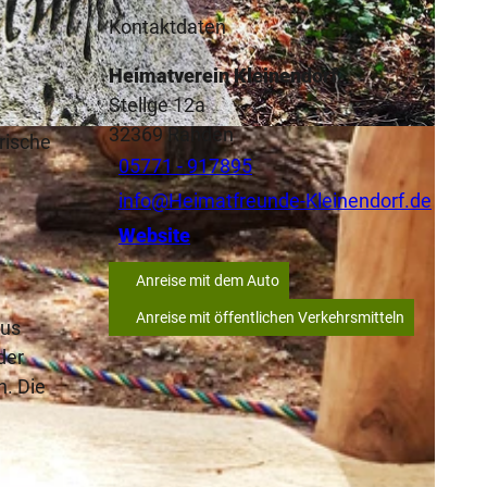
Kontaktdaten
Heimatverein Kleinendorf
Stellge 12a
32369
Rahden
rische
05771 - 917895
info@Heimatfreunde-Kleinendorf.de
Website
Anreise mit dem Auto
Anreise mit öffentlichen Verkehrsmitteln
aus
der
. Die