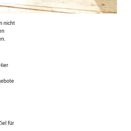
n nicht
en
en.
Hier
gebote
el für