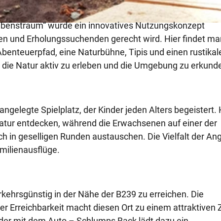
s
.
ebenstraum“ wurde ein innovatives Nutzungskonzept
j
en und Erholungssuchenden gerecht wird. Hier findet ma
p
benteuerpfad, eine Naturbühne, Tipis und einen rustikal
g
 die Natur aktiv zu erleben und die Umgebung zu erkund
ngelegte Spielplatz, der Kinder jeden Alters begeistert. 
atur entdecken, während die Erwachsenen auf einer der
h in geselligen Runden austauschen. Die Vielfalt der An
milienausflüge.
rkehrsgünstig in der Nähe der B239 zu erreichen. Die
 Erreichbarkeit macht diesen Ort zu einem attraktiven Zi
der mit dem Auto – Schlumps Back lädt dazu ein.