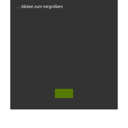
... klicken zum Vergrößern
V