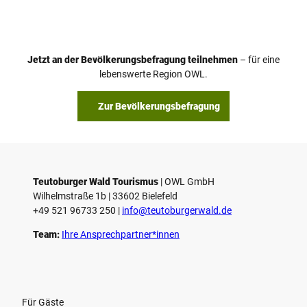
i
d
e
o
Jetzt an der Bevölkerungsbefragung teilnehmen
– für eine
a
© Teutoburger Wald Tourismus / P. Gawandtka
© T. Goedeck
lebenswerte Region OWL.
b
s
Zur Bevölkerungsbefragung
p
i
e
l
e
Teutoburger Wald Tourismus
| ­OWL GmbH
Wilhelmstraße 1b | ­33602 Bielefeld
n
+49 521 96733 250 |
­info@teutoburgerwald.de
Team:
Ihre Ansprechpartner*innen
Für Gäste