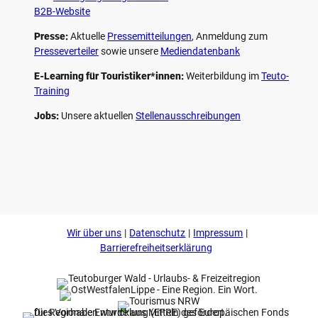
B2B-Website
Presse:
Aktuelle
Pressemitteilungen
, Anmeldung zum
Presseverteiler
sowie unsere
Mediendatenbank
E-Learning für Touristiker*innen:
Weiterbildung im
Teuto-
Training
Jobs:
Unsere aktuellen
Stellenausschreibungen
F
P
Y
I
a
i
o
n
c
n
u
s
e
t
t
t
b
e
u
a
o
r
b
g
Wir über uns
Datenschutz
Impressum
o
e
e
r
k
s
a
Barrierefreiheitserklärung
t
m