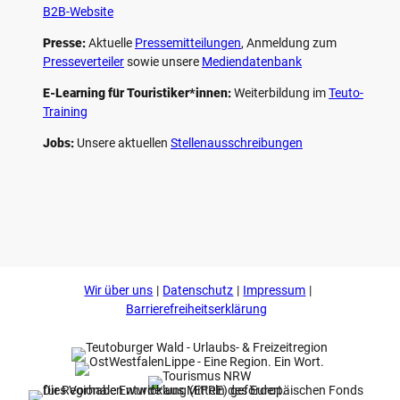
B2B-Website
Presse:
Aktuelle
Pressemitteilungen
, Anmeldung zum
Presseverteiler
sowie unsere
Mediendatenbank
E-Learning für Touristiker*innen:
Weiterbildung im
Teuto-
Training
Jobs:
Unsere aktuellen
Stellenausschreibungen
F
P
Y
I
a
i
o
n
c
n
u
s
e
t
t
t
b
e
u
a
o
r
b
g
Wir über uns
Datenschutz
Impressum
o
e
e
r
k
s
a
Barrierefreiheitserklärung
t
m