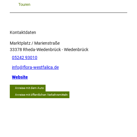
Touren
Kontaktdaten
Marktplatz / Marienstraße
33378
Rheda-Wiedenbrück
- Wiedenbrück
05242 93010
info@flora-westfalica.de
Website
Anreise mit dem Auto
Anreise mit öffentlichen Verkehrsmitteln