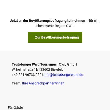
i
d
e
o
Jetzt an der Bevölkerungsbefragung teilnehmen
– für eine
a
© Teutoburger Wald Tourismus / P. Gawandtka
© T. Goedeck
lebenswerte Region OWL.
b
s
Zur Bevölkerungsbefragung
p
i
e
l
e
Teutoburger Wald Tourismus
| ­OWL GmbH
Wilhelmstraße 1b | ­33602 Bielefeld
n
+49 521 96733 250 |
­info@teutoburgerwald.de
Team:
Ihre Ansprechpartner*innen
Für Gäste