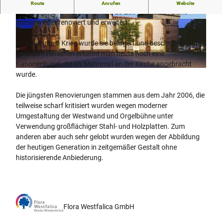
Die Kirche bildet seit über 1000 Jahren ein religiöses Zentrum
Route
Anrufen
Website
des oberen Emslandes. Von Zeit zu Zeit wurde die Kirche
immer wieder renoviert und erweitert.
© Flora Westfalica -FGS- Fördergesellschaft Wi
© Flora Westfalica GmbH
rtschaft und Kultur mbH Rheda-Wiedenbrück,
Susanne Westermann |
CC-BY-SA
Im 30-jährigen Krieg wurde sie belagert und beschossen – bei
genauem Hinsehen erkennt man heute noch eine
Kanonenkugel, die als Mahnmal an der Kirche angebracht
© Flora Westfalica -FGS- Fördergesellschaft Wirtschaft und Kultur mbH Rheda-Wiedenbrück, Susan
wurde.
ne Westermann |
CC-BY-SA
Die jüngsten Renovierungen stammen aus dem Jahr 2006, die
teilweise scharf kritisiert wurden wegen moderner
Umgestaltung der Westwand und Orgelbühne unter
Verwendung großflächiger Stahl- und Holzplatten. Zum
anderen aber auch sehr gelobt wurden wegen der Abbildung
der heutigen Generation in zeitgemäßer Gestalt ohne
historisierende Anbiederung.
Flora Westfalica GmbH