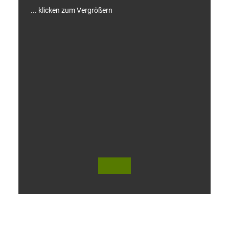
... klicken zum Vergrößern
V