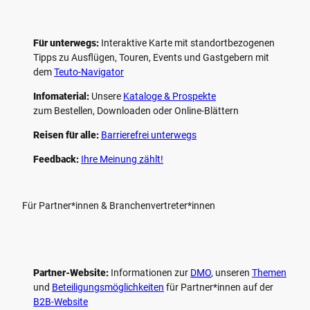
Für unterwegs:
Interaktive Karte mit standort­bezogenen
Tipps zu Ausflügen, Touren, Events und Gastgebern mit
dem
Teuto-Navigator
Infomaterial:
Unsere
Kataloge & Prospekte
zum Bestellen, Downloaden oder Online-Blättern
Reisen für alle:
Barrierefrei unterwegs
Feedback:
Ihre Meinung zählt!
Für Partner*innen & Branchenvertreter*innen
Partner-Website:
Informationen zur
DMO
, unseren ­
Themen
und
Beteiligungs­möglichkeiten
für Partner*innen auf der
B2B-Website