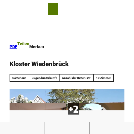
Z
u
T
Leichte
Merkzettel
Suche
Menü
m
Sprache
e
I
i
n
l
h
e
a
n
Teilen
PDF
Merken
l
t
Kloster Wiedenbrück
Gästehaus
Jugendunterkunft
Anzahl der Betten: 29
10 Zimmer