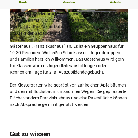
Franziskushaus – Das Gruppenhaus im Kloster Wiedenbrück
Route
Anrufen
Website
für 10 bis 30 Personen
Das Kloster Wiedenbrück ist ein besonderer Ort mitten im Ort
© Kloster Wiedenbrück eG |
CC-BY-SA
© Kloster Wiedenbrück eG |
CC-BY-SA
– gerade einmal 5 Minuten Fußweg sind es bis zum
Marktplatz. Das Gelände der Klosteranlage umfasst ca. 3.771
qm. Teile der Gebäude und die Klostermauer stehen unter
Denkmalschutz. An das Klostergebäude schließt sich das
© Kloster Wiedenbrück eG |
CC-BY-SA
Gästehaus „Franziskushaus“ an. Es ist ein Gruppenhaus für
10-30 Personen. Wir heißen Schulklassen, Jugendgruppen
und Familien herzlich willkommen. Das Gästehaus wird gern
für Klassenfahrten, Jugendleiterausbildungen oder
Kennenlern-Tage für z. B. Auszubildende gebucht.
Der Klostergarten wird geprägt von zahlreichen Apfelbäumen
und den mit Buchsbaum umsäumten Wegen. Die gepflasterte
Fläche vor dem Franziskushaus und eine Rasenfläche können
nach Absprache gern mit genutzt werden.
Gut zu wissen