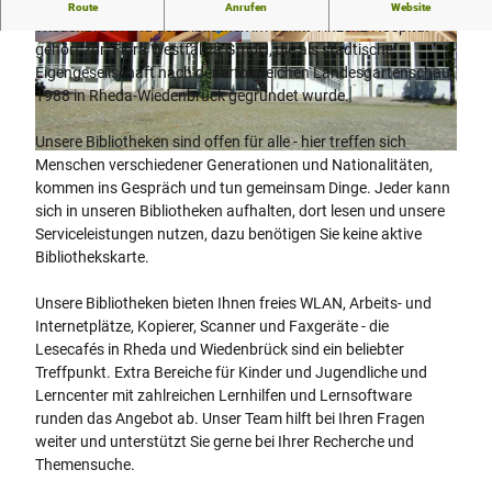
Unsere Stadtbibliothek mit den Standorten Rheda und
Route
Anrufen
Website
Wiedenbrück und der Bibliothek im Sankt Vinzenz Hospital
gehört zur Flora Westfalica GmbH, die als städtische
© Flora Westfalica GmbH Rheda Wiedenbrück
© Flora Westfalica GmbH Rheda-Wiedenbrück
|
CC-BY-SA
|
CC-BY-SA
Eigengesellschaft nach der erfolgreichen Landesgartenschau
1988 in Rheda-Wiedenbrück gegründet wurde.
Unsere Bibliotheken sind offen für alle - hier treffen sich
© Flora Westfalica GmbH Rheda-Wiedenbrück |
CC-BY-SA
Menschen verschiedener Generationen und Nationalitäten,
kommen ins Gespräch und tun gemeinsam Dinge. Jeder kann
sich in unseren Bibliotheken aufhalten, dort lesen und unsere
Serviceleistungen nutzen, dazu benötigen Sie keine aktive
Bibliothekskarte.
Unsere Bibliotheken bieten Ihnen freies WLAN, Arbeits- und
Internetplätze, Kopierer, Scanner und Faxgeräte - die
Lesecafés in Rheda und Wiedenbrück sind ein beliebter
Treffpunkt. Extra Bereiche für Kinder und Jugendliche und
Lerncenter mit zahlreichen Lernhilfen und Lernsoftware
runden das Angebot ab. Unser Team hilft bei Ihren Fragen
weiter und unterstützt Sie gerne bei Ihrer Recherche und
Themensuche.