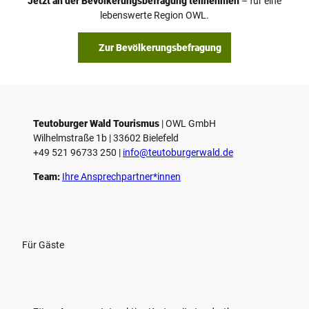
Jetzt an der Bevölkerungsbefragung teilnehmen
– für eine
a
© Teutoburger Wald Tourismus / P. Gawandtka
© T. Goedeck
lebenswerte Region OWL.
b
s
Zur Bevölkerungsbefragung
p
i
e
l
e
Teutoburger Wald Tourismus
| ­OWL GmbH
Wilhelmstraße 1b | ­33602 Bielefeld
n
+49 521 96733 250 |
­info@teutoburgerwald.de
Team:
Ihre Ansprechpartner*innen
Für Gäste