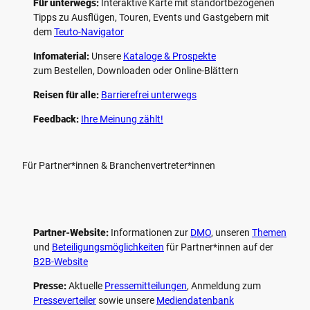
Für unterwegs:
Interaktive Karte mit standort­bezogenen
Tipps zu Ausflügen, Touren, Events und Gastgebern mit
dem
Teuto-Navigator
Infomaterial:
Unsere
Kataloge & Prospekte
zum Bestellen, Downloaden oder Online-Blättern
Reisen für alle:
Barrierefrei unterwegs
Feedback:
Ihre Meinung zählt!
Für Partner*innen & Branchenvertreter*innen
Partner-Website:
Informationen zur
DMO
, unseren ­
Themen
und
Beteiligungs­möglichkeiten
für Partner*innen auf der
B2B-Website
Presse:
Aktuelle
Pressemitteilungen
, Anmeldung zum
Presseverteiler
sowie unsere
Mediendatenbank