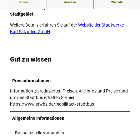
Mit der Elektro-Stadtbuslinie der Stadtwerke Bad Salzuflen
Route
Anrufen
Website
erreichen Sie bequem und umweltfreundlich das Salzufler
Stadtgebiet.
Weitere Details erfahren Sie auf der
Website der Stadtwerke
Bad Salzuflen GmbH
.
Gut zu wissen
Preisinformationen
Information zu reduzierten Preisen: Alle Infos und Preise rund
um den Stadtbus erhalten Sie hier:
https://www.stwbs.de/mobilitaet/stadtbus
Allgemeine Informationen
Bushaltestelle vorhanden