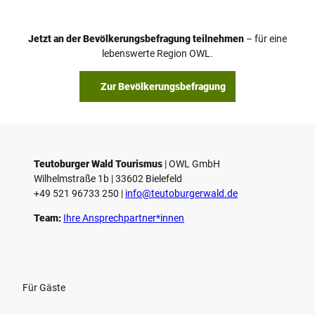
e
o
Jetzt an der Bevölkerungsbefragung teilnehmen
– für eine
a
© Teutoburger Wald Tourismus / P. Gawandtka
© T. Goedeck
lebenswerte Region OWL.
b
s
Zur Bevölkerungsbefragung
p
i
e
l
e
Teutoburger Wald Tourismus
| ­OWL GmbH
Wilhelmstraße 1b | ­33602 Bielefeld
n
+49 521 96733 250 |
­info@teutoburgerwald.de
Team:
Ihre Ansprechpartner*innen
Für Gäste