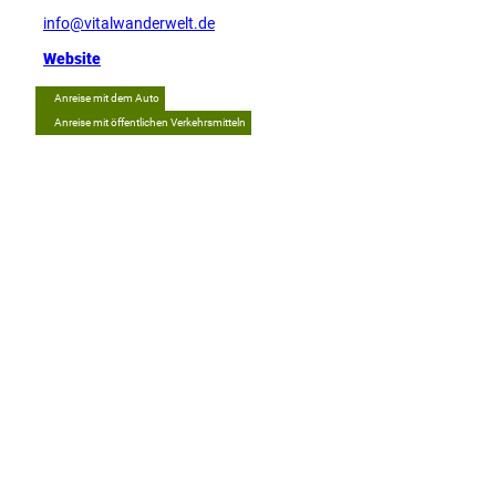
info@vitalwanderwelt.de
Website
Anreise mit dem Auto
Anreise mit öffentlichen Verkehrsmitteln
Tipp