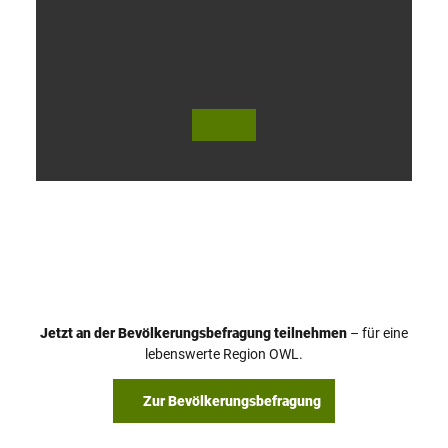
V
i
d
e
o
Jetzt an der Bevölkerungsbefragung teilnehmen
– für eine
a
© Teutoburger Wald Tourismus / P. Gawandtka
© T. Goedeck
lebenswerte Region OWL.
b
s
Zur Bevölkerungsbefragung
p
i