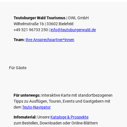
e
l
e
Teutoburger Wald Tourismus
| ­OWL GmbH
Wilhelmstraße 1b | ­33602 Bielefeld
n
+49 521 96733 250 |
­info@teutoburgerwald.de
Team:
Ihre Ansprechpartner*innen
Für Gäste
Für unterwegs:
Interaktive Karte mit standort­bezogenen
Tipps zu Ausflügen, Touren, Events und Gastgebern mit
dem
Teuto-Navigator
Infomaterial:
Unsere
Kataloge & Prospekte
zum Bestellen, Downloaden oder Online-Blättern