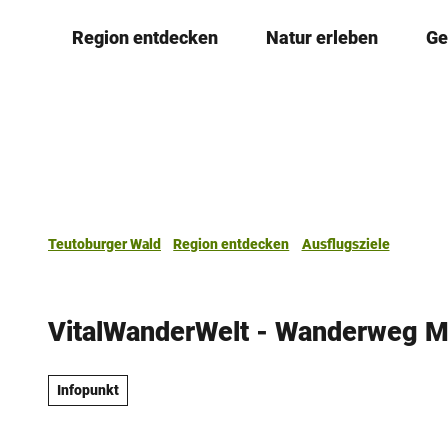
Z
Region entdecken
Natur erleben
Ge
u
m
I
n
h
a
l
t
Teutoburger Wald
Region entdecken
Ausflugsziele
VitalWanderWelt - Wanderweg Mo
Infopunkt