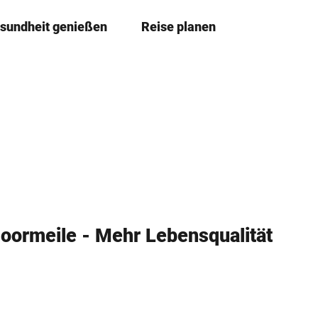
sundheit genießen
Reise planen
T
Merkzettel
Suche
e
i
l
e
n
ormeile - Mehr Lebensqualität