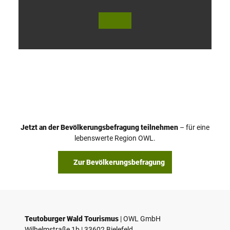
V
i
d
e
o
Jetzt an der Bevölkerungsbefragung teilnehmen
– für eine
a
© Teutoburger Wald Tourismus / P. Gawandtka
© T. Goedeck
lebenswerte Region OWL.
b
s
Zur Bevölkerungsbefragung
p
i
e
l
e
Teutoburger Wald Tourismus
| ­OWL GmbH
Wilhelmstraße 1b | ­33602 Bielefeld