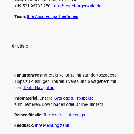
n
+49 521 96733 250 |
­info@teutoburgerwald.de
Team:
Ihre Ansprechpartner*innen
Für Gäste
Für unterwegs:
Interaktive Karte mit standort­bezogenen
Tipps zu Ausflügen, Touren, Events und Gastgebern mit
dem
Teuto-Navigator
Infomaterial:
Unsere
Kataloge & Prospekte
zum Bestellen, Downloaden oder Online-Blättern
Reisen für alle:
Barrierefrei unterwegs
Feedback:
Ihre Meinung zählt!