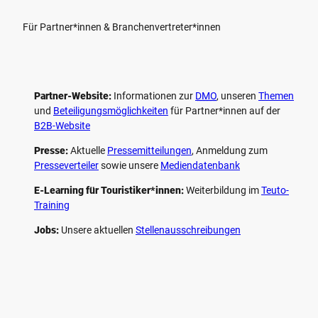
Für Partner*innen & Branchenvertreter*innen
Partner-Website:
Informationen zur
DMO
, unseren ­
Themen
und
Beteiligungs­möglichkeiten
für Partner*innen auf der
B2B-Website
Presse:
Aktuelle
Pressemitteilungen
, Anmeldung zum
Presseverteiler
sowie unsere
Mediendatenbank
E-Learning für Touristiker*innen:
Weiterbildung im
Teuto-
Training
Jobs:
Unsere aktuellen
Stellenausschreibungen
F
P
Y
I
a
i
o
n
c
n
u
s
e
t
t
t