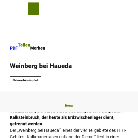
Z
u
T
Merkzettel
Suche
Menü
m
e
I
i
n
l
h
e
a
n
Teilen
PDF
Merken
l
t
Weinberg bei Haueda
Naturerlebnispfad
Der knapp 34 ha große Weinberg besteht aus zwei
Route
Teilgebieten, die durch einen ehemaligen ca. 9 ha großen
Kalksteinbruch, der heute als Erdzwischenlager dient,
getrennt werden.
Der „Weinberg bei Haueda“, eines der vier Teilgebiete des FFH-
Gebites „Kalkmagerrasen entlang der Diemel“ liegt in einer