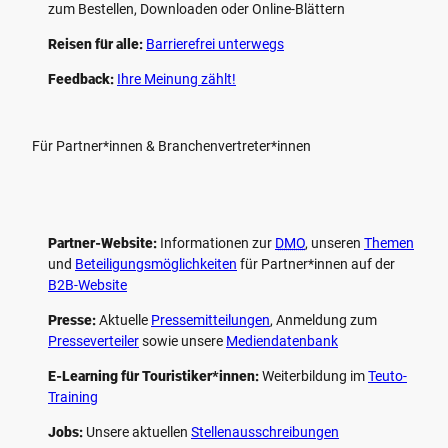
zum Bestellen, Downloaden oder Online-Blättern
Reisen für alle:
Barrierefrei unterwegs
Feedback:
Ihre Meinung zählt!
Für Partner*innen & Branchenvertreter*innen
Partner-Website:
Informationen zur
DMO
, unseren ­
Themen
und
Beteiligungs­möglichkeiten
für Partner*innen auf der
B2B-Website
Presse:
Aktuelle
Pressemitteilungen
, Anmeldung zum
Presseverteiler
sowie unsere
Mediendatenbank
E-Learning für Touristiker*innen:
Weiterbildung im
Teuto-
Training
Jobs:
Unsere aktuellen
Stellenausschreibungen