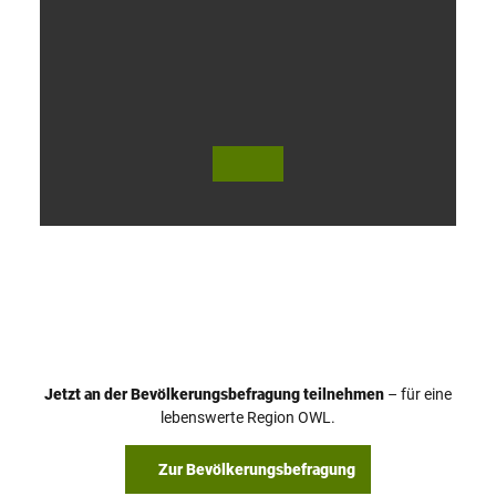
V
i
d
e
o
Jetzt an der Bevölkerungsbefragung teilnehmen
– für eine
a
© Teutoburger Wald Tourismus / P. Gawandtka
© T. Goedeck
lebenswerte Region OWL.
b
s
Zur Bevölkerungsbefragung
p