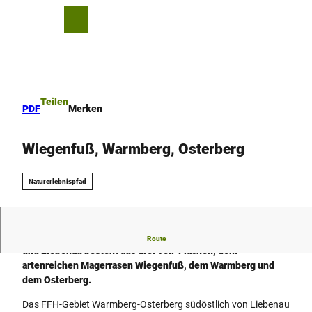
Z
u
T
Merkzettel
Suche
Menü
m
e
I
i
n
l
h
e
a
n
Teilen
PDF
Merken
l
t
Wiegenfuß, Warmberg, Osterberg
Naturerlebnispfad
Das 63 ha große FFH-Gebiet zwischen Zwergen, Ostheim
Route
und Liebenau besteht aus drei Teil-Flächen, dem
artenreichen Magerrasen Wiegenfuß, dem Warmberg und
dem Osterberg.
Das FFH-Gebiet Warmberg-Osterberg südöstlich von Liebenau