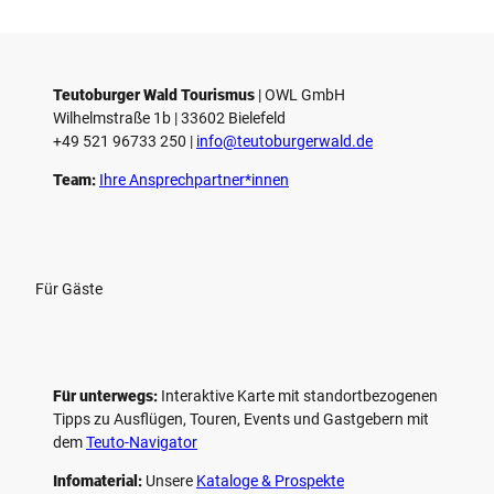
i
e
l
e
Teutoburger Wald Tourismus
| ­OWL GmbH
Wilhelmstraße 1b | ­33602 Bielefeld
n
+49 521 96733 250 |
­info@teutoburgerwald.de
Team:
Ihre Ansprechpartner*innen
Für Gäste
Für unterwegs:
Interaktive Karte mit standort­bezogenen
Tipps zu Ausflügen, Touren, Events und Gastgebern mit
dem
Teuto-Navigator
Infomaterial:
Unsere
Kataloge & Prospekte