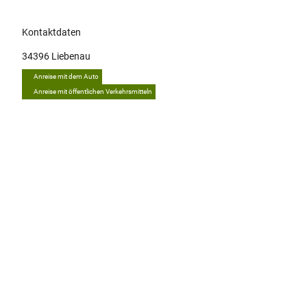
Kontaktdaten
34396
Liebenau
Anreise mit dem Auto
Anreise mit öffentlichen Verkehrsmitteln