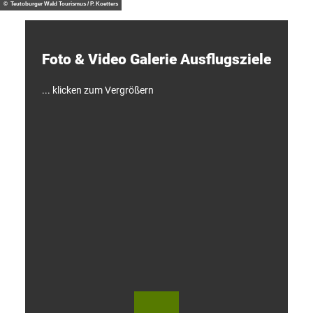
d
© Teutoburger Wald Tourismus / P. Koetters
e
c
k
e
Foto & Video ­Galerie ­Ausflugsziele
n
!
... klicken zum Vergrößern