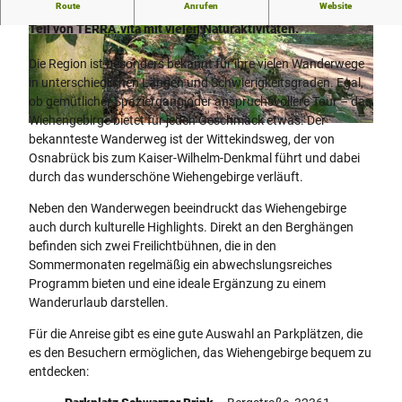
Route
Anrufen
Website
Wiehengebirge: UNESCO-Geopark, beliebt bei Wanderern,
Teil von TERRA.vita mit vielen Naturaktivitäten.
© Oliver Krato
© Oliver Krato |
CC-BY-SA
Die Region ist besonders bekannt für ihre vielen Wanderwege
in unterschiedlichen Längen und Schwierigkeitsgraden. Egal,
ob gemütlicher Spaziergang oder anspruchsvollere Tour – das
Wiehengebirge bietet für jeden Geschmack etwas. Der
©
CC-BY-SA
bekannteste Wanderweg ist der Wittekindsweg, der von
Osnabrück bis zum Kaiser-Wilhelm-Denkmal führt und dabei
durch das wunderschöne Wiehengebirge verläuft.
Neben den Wanderwegen beeindruckt das Wiehengebirge
auch durch kulturelle Highlights. Direkt an den Berghängen
befinden sich zwei Freilichtbühnen, die in den
Sommermonaten regelmäßig ein abwechslungsreiches
Programm bieten und eine ideale Ergänzung zu einem
Wanderurlaub darstellen.
Für die Anreise gibt es eine gute Auswahl an Parkplätzen, die
es den Besuchern ermöglichen, das Wiehengebirge bequem zu
entdecken: