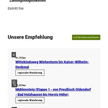
Zahlungsmöglichkeiten
Eintritt frei
Unsere Empfehlung
Auf der Karte anschauen
©
41,76 km
Wittekindsweg Wiehenturm bis Kaiser-Wilhelm-
Denkmal
regionaler Wanderweg
CC-
BY-
12,02 km
SA
Mühlensteig (Etappe 1 - von Preußisch Oldendorf
- Bad Holzhausen bis Horsts Höhe)
regionaler Wanderweg