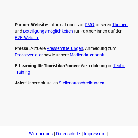
Partner-Website:
Informationen zur
DMO
, unseren ­
Themen
und
Beteiligungs­möglichkeiten
für Partner*innen auf der
B2B-Website
Presse:
Aktuelle
Pressemitteilungen
, Anmeldung zum
Presseverteiler
sowie unsere
Mediendatenbank
E-Learning für Touristiker*innen:
Weiterbildung im
Teuto-
Training
Jobs:
Unsere aktuellen
Stellenausschreibungen
F
P
Y
I
a
i
o
n
c
n
u
s
e
t
t
t
b
e
u
a
o
r
b
g
Wir über uns
Datenschutz
Impressum
o
e
e
r