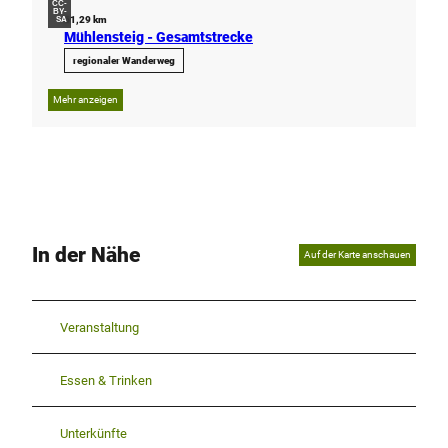
CC-
BY-
61,29 km
SA
Mühlensteig - Gesamtstrecke
regionaler Wanderweg
Mehr anzeigen
In der Nähe
Auf der Karte anschauen
Veranstaltung
Essen & Trinken
Unterkünfte