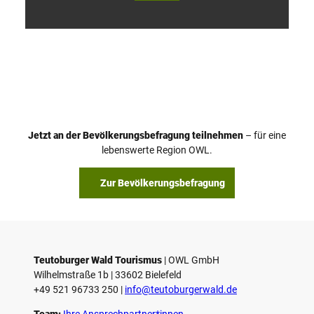
V
i
d
e
o
Jetzt an der Bevölkerungsbefragung teilnehmen
– für eine
a
© Teutoburger Wald Tourismus / P. Gawandtka
© T. Goedeck
lebenswerte Region OWL.
b
s
Zur Bevölkerungsbefragung
p
i
e
l
e
Teutoburger Wald Tourismus
| ­OWL GmbH
Wilhelmstraße 1b | ­33602 Bielefeld
n
+49 521 96733 250 |
­info@teutoburgerwald.de
Team:
Ihre Ansprechpartner*innen