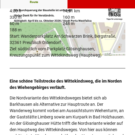
Route
4:00 h
14,51 km
330 m
160 m
60 m
248 m
188 m
Start: Wanderparkplatz Am Schwarzen Brink, Bergstraße,
32361 Preußisch Oldendorf
© Touristikzentrum Westliches Weserbergland, Touristikzentrum Westliches Weserbergland
Ziel: südöstlich vom Parkplatz Glösinghausen,
Kreuzungspunkt zum Wittekindsweg (Hauptweg)
B
a
u
s
Eine schöne Teilstrecke des Wittekindsweg, die im Norden
t
des Wiehengebirges verläuft.
e
l
Die Nordvariante des Wittekindsweges bietet sich ab
l
Barkhausen als Alternative zur Hauptroute an. Der
e
Wanderweg kommt vorbei am Aussichtsturm Wiehenturm, an
n
der Gaststätte Limberg sowie am Kurpark in Bad Holzhausen.
h
An der Glösinghauser Hütte trifft die Nordvariante wieder auf
i
den Hauptweg des Wittekindsweges. Von hier aus können
n