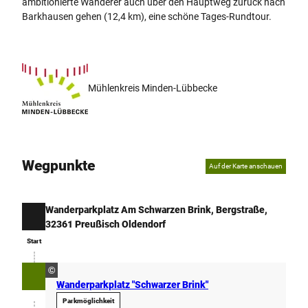
ambitionierte Wanderer auch über den Hauptweg zurück nach
w
Barkhausen gehen (12,4 km), eine schöne Tages-Rundtour.
e
i
s
K
a
Mühlenkreis Minden-Lübbecke
i
s
e
r
h
Wegpunkte
Auf der Karte anschauen
o
f
0
Wanderparkplatz Am Schwarzen Brink, Bergstraße,
3
Start
32361 Preußisch Oldendorf
.
Start
2
0
©
2
Wanderparkplatz "Schwarzer Brink"
6
-
Parkmöglichkeit