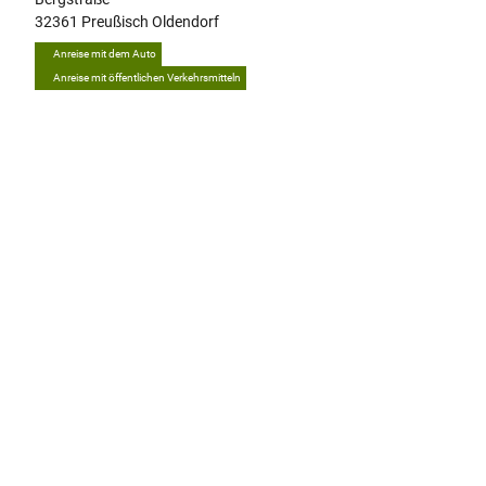
32361
Preußisch Oldendorf
Anreise mit dem Auto
Anreise mit öffentlichen Verkehrsmitteln
Tipp
A
u