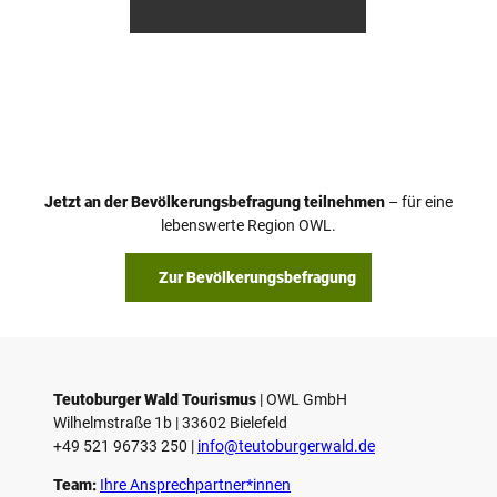
/ D. K
/ D. K
etz
etz
Jetzt an der Bevölkerungsbefragung teilnehmen
– für eine
lebenswerte Region OWL.
Zur Bevölkerungsbefragung
Teutoburger Wald Tourismus
| ­OWL GmbH
Wilhelmstraße 1b | ­33602 Bielefeld
+49 521 96733 250 |
­info@teutoburgerwald.de
Team:
Ihre Ansprechpartner*innen