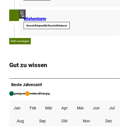
1
0
CC-
BY-
.
SA
Wiehenturm
2
Aussichtspunkt/Aussichtsturm
0
2
6
Mehr anzeigen
Gut zu wissen
Beste Jahreszeit
geeignet
wetterabhängig
Jan
Feb
Mär
Apr
Mai
Jun
Jul
Aug
Sep
Okt
Nov
Dez