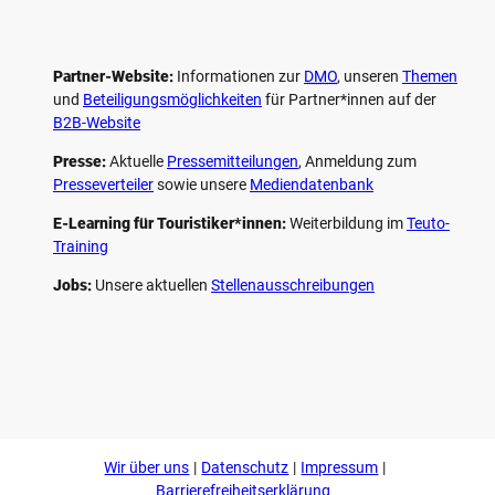
Partner-Website:
Informationen zur
DMO
, unseren ­
Themen
und
Beteiligungs­möglichkeiten
für Partner*innen auf der
B2B-Website
Presse:
Aktuelle
Pressemitteilungen
, Anmeldung zum
Presseverteiler
sowie unsere
Mediendatenbank
E-Learning für Touristiker*innen:
Weiterbildung im
Teuto-
Training
Jobs:
Unsere aktuellen
Stellenausschreibungen
F
P
Y
I
a
i
o
n
c
n
u
s
e
t
t
t
b
e
u
a
o
r
b
g
Wir über uns
Datenschutz
Impressum
o
e
e
r
k
s
a
Barrierefreiheitserklärung