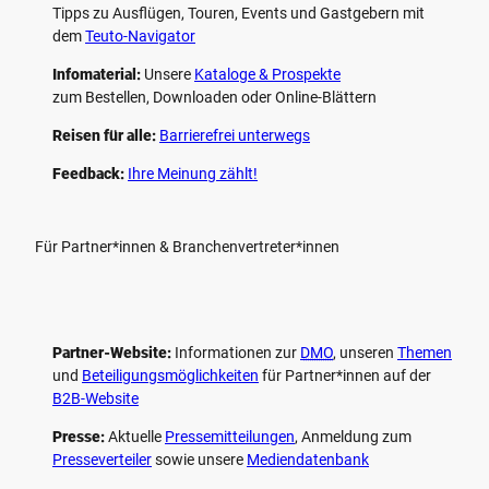
Tipps zu Ausflügen, Touren, Events und Gastgebern mit
dem
Teuto-Navigator
Infomaterial:
Unsere
Kataloge & Prospekte
zum Bestellen, Downloaden oder Online-Blättern
Reisen für alle:
Barrierefrei unterwegs
Feedback:
Ihre Meinung zählt!
Für Partner*innen & Branchenvertreter*innen
Partner-Website:
Informationen zur
DMO
, unseren ­
Themen
und
Beteiligungs­möglichkeiten
für Partner*innen auf der
B2B-Website
Presse:
Aktuelle
Pressemitteilungen
, Anmeldung zum
Presseverteiler
sowie unsere
Mediendatenbank