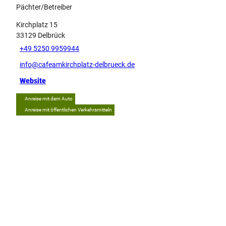
Pächter/Betreiber
Kirchplatz 15
33129
Delbrück
+49 5250 9959944
info@cafeamkirchplatz-delbrueck.de
Website
Anreise mit dem Auto
Anreise mit öffentlichen Verkehrsmitteln