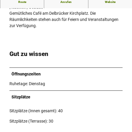
Frühstück | Mittagsangebote | Kaffee | hausgemachte Torten
Route
Anrufen
Website
| Kuchen | Gebäck
Gemütliches Café am Delbrücker Kirchplatz. Die
Räumlichkeiten stehen auch für Feiern und Veranstaltungen
zur Verfügung.
Gut zu wissen
Öffnungszeiten
Ruhetage: Dienstag
Sitzplätze
Sitzplätze (Innen gesamt): 40
Sitzplätze (Terrasse): 30