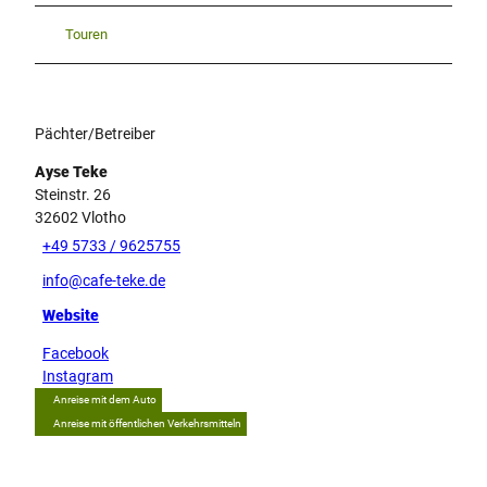
Touren
Pächter/Betreiber
Ayse Teke
Steinstr. 26
32602
Vlotho
+49 5733 / 9625755
info@cafe-teke.de
Website
Facebook
Instagram
Anreise mit dem Auto
Anreise mit öffentlichen Verkehrsmitteln