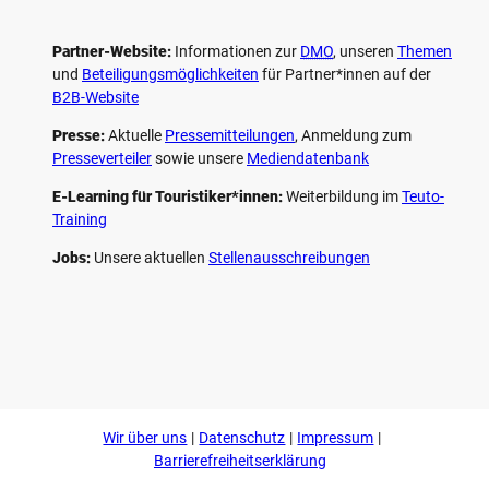
Partner-Website:
Informationen zur
DMO
, unseren ­
Themen
und
Beteiligungs­möglichkeiten
für Partner*innen auf der
B2B-Website
Presse:
Aktuelle
Pressemitteilungen
, Anmeldung zum
Presseverteiler
sowie unsere
Mediendatenbank
E-Learning für Touristiker*innen:
Weiterbildung im
Teuto-
Training
Jobs:
Unsere aktuellen
Stellenausschreibungen
F
P
Y
I
a
i
o
n
c
n
u
s
e
t
t
t
b
e
u
a
o
r
b
g
Wir über uns
Datenschutz
Impressum
o
e
e
r
k
s
a
Barrierefreiheitserklärung
t
m