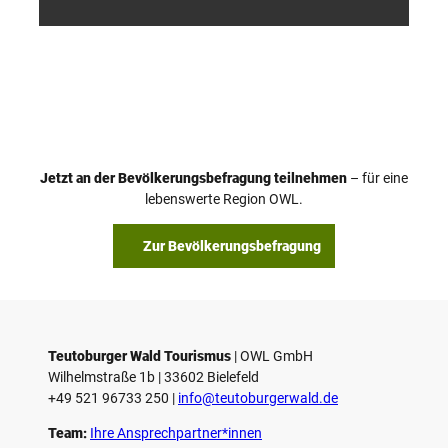
/ D. K
/ D. K
etz
etz
Jetzt an der Bevölkerungsbefragung teilnehmen
– für eine
lebenswerte Region OWL.
Zur Bevölkerungsbefragung
Teutoburger Wald Tourismus
| ­OWL GmbH
Wilhelmstraße 1b | ­33602 Bielefeld
+49 521 96733 250 |
­info@teutoburgerwald.de
Team:
Ihre Ansprechpartner*innen