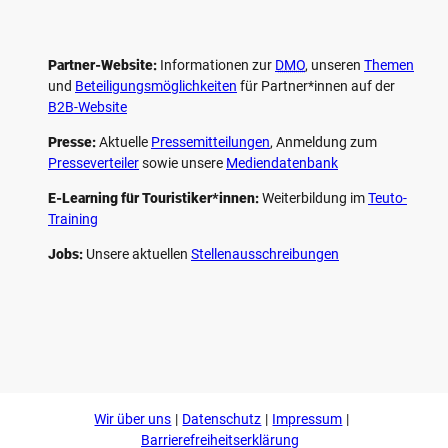
Partner-Website:
Informationen zur
DMO
, unseren ­
Themen
und
Beteiligungs­möglichkeiten
für Partner*innen auf der
B2B-Website
Presse:
Aktuelle
Pressemitteilungen
, Anmeldung zum
Presseverteiler
sowie unsere
Mediendatenbank
E-Learning für Touristiker*innen:
Weiterbildung im
Teuto-
Training
Jobs:
Unsere aktuellen
Stellenausschreibungen
F
P
Y
I
a
i
o
n
c
n
u
s
e
t
t
t
b
e
u
a
o
r
b
g
Wir über uns
Datenschutz
Impressum
o
e
e
r
k
s
a
Barrierefreiheitserklärung
t
m