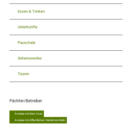
Essen & Trinken
Unterkünfte
Pauschale
Sehenswertes
Touren
Pächter/Betreiber
Anreise mit dem Auto
Anreise mit öffentlichen Verkehrsmitteln