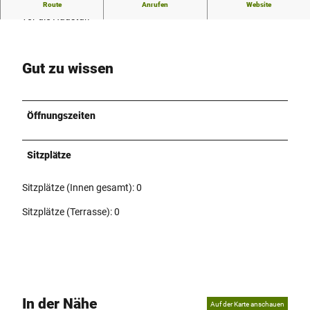
Grillspezialitäten aus Schötmar - City Döner liefert sogar bis
Route
Anrufen
Website
vor die Haustür.
Gut zu wissen
Öffnungszeiten
Sitzplätze
Sitzplätze (Innen gesamt): 0
Sitzplätze (Terrasse): 0
In der Nähe
Auf der Karte anschauen