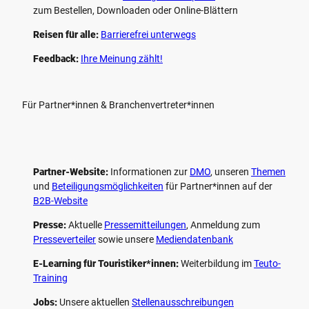
zum Bestellen, Downloaden oder Online-Blättern
Reisen für alle:
Barrierefrei unterwegs
Feedback:
Ihre Meinung zählt!
Für Partner*innen & Branchenvertreter*innen
Partner-Website:
Informationen zur
DMO
, unseren ­
Themen
und
Beteiligungs­möglichkeiten
für Partner*innen auf der
B2B-Website
Presse:
Aktuelle
Pressemitteilungen
, Anmeldung zum
Presseverteiler
sowie unsere
Mediendatenbank
E-Learning für Touristiker*innen:
Weiterbildung im
Teuto-
Training
Jobs:
Unsere aktuellen
Stellenausschreibungen