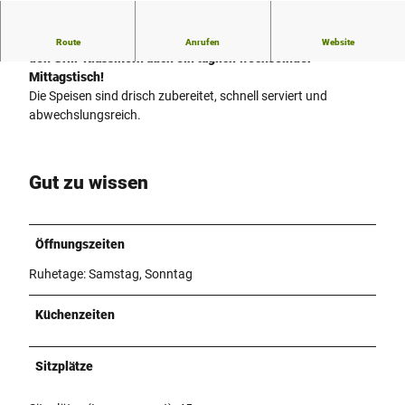
In diesem Imbiss an der Helleforthstraße erwartet Sie neben
Route
Anrufen
Website
den
Grill-Klassikern
auch ein
täglich wechselnder
Mittagstisch!
Die Speisen sind drisch zubereitet, schnell serviert und
abwechslungsreich.
Gut zu wissen
Öffnungszeiten
Ruhetage: Samstag, Sonntag
Küchenzeiten
Sitzplätze