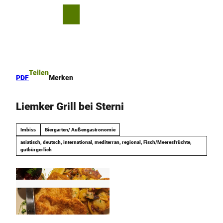
Z
u
T
Merkzettel
Suche
Menü
m
e
I
i
n
l
h
e
a
n
Teilen
PDF
Merken
l
t
Liemker Grill bei Sterni
Imbiss
Biergarten/ Außengastronomie
asiatisch, deutsch, international, mediterran, regional, Fisch/Meeresfrüchte,
gutbürgerlich
©
CC-BY-SA