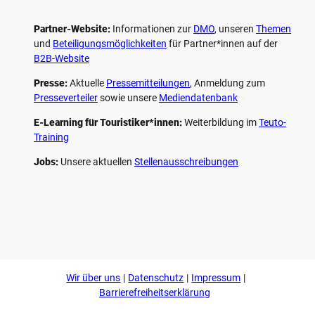
Partner-Website:
Informationen zur
DMO
, unseren ­
Themen
und
Beteiligungs­möglichkeiten
für Partner*innen auf der
B2B-Website
Presse:
Aktuelle
Pressemitteilungen
, Anmeldung zum
Presseverteiler
sowie unsere
Mediendatenbank
E-Learning für Touristiker*innen:
Weiterbildung im
Teuto-
Training
Jobs:
Unsere aktuellen
Stellenausschreibungen
F
P
Y
I
a
i
o
n
c
n
u
s
e
t
t
t
b
e
u
a
o
r
b
g
Wir über uns
Datenschutz
Impressum
o
e
e
r
k
s
a
Barrierefreiheitserklärung
t
m