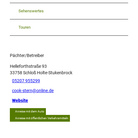
Sehenswertes
Touren
Pächter/Betreiber
Helleforthstraße 93
33758
Schloß Holte-Stukenbrock
05207 955299
cook-stern@online.de
Website
Anreise mit dem Auto
Anreise mit öffentlichen Verkehrsmitteln