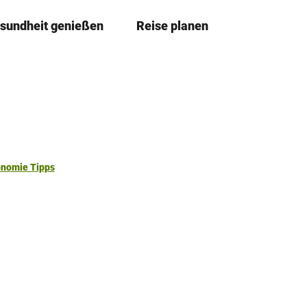
sundheit genießen
Reise planen
T
Merkze
Su
e
i
l
e
n
onomie Tipps