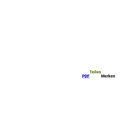
ttel
che
Teilen
PDF
Merken