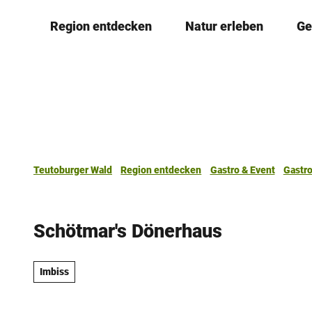
Z
Region entdecken
Natur erleben
Ge
u
m
I
n
h
a
l
t
Teutoburger Wald
Region entdecken
Gastro & Event
Gastr
Schötmar's Dönerhaus
Imbiss