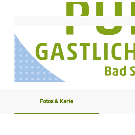
© Stadt Bad Salzuflen |
CC-BY-SA
Fotos & Karte