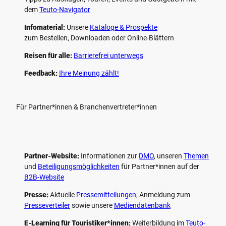
dem
Teuto-Navigator
Infomaterial:
Unsere
Kataloge & Prospekte
zum Bestellen, Downloaden oder Online-Blättern
Reisen für alle:
Barrierefrei unterwegs
Feedback:
Ihre Meinung zählt!
Für Partner*innen & Branchenvertreter*innen
Partner-Website:
Informationen zur
DMO
, unseren ­
Themen
und
Beteiligungs­möglichkeiten
für Partner*innen auf der
B2B-Website
Presse:
Aktuelle
Pressemitteilungen
, Anmeldung zum
Presseverteiler
sowie unsere
Mediendatenbank
E-Learning für Touristiker*innen:
Weiterbildung im
Teuto-