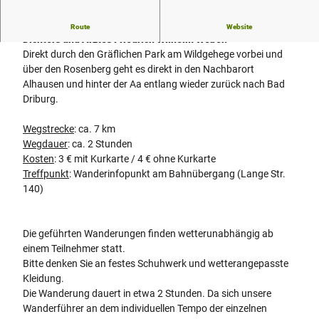
Das malerische Alhausen ist der Geburtsort des Politikers,
Route
Website
Dichters und Arztes Friedrich Wilhelm Weber.
Direkt durch den Gräflichen Park am Wildgehege vorbei und
über den Rosenberg geht es direkt in den Nachbarort
Alhausen und hinter der Aa entlang wieder zurück nach Bad
Driburg.
Wegstrecke
: ca. 7 km
Wegdauer
: ca. 2 Stunden
Kosten
: 3 € mit Kurkarte / 4 € ohne Kurkarte
Treffpunkt
: Wanderinfopunkt am Bahnübergang (Lange Str.
140)
Die geführten Wanderungen finden wetterunabhängig ab
einem Teilnehmer statt.
Bitte denken Sie an festes Schuhwerk und wetterangepasste
Kleidung.
Die Wanderung dauert in etwa 2 Stunden. Da sich unsere
Wanderführer an dem individuellen Tempo der einzelnen