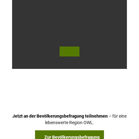
r
s
l
o
h
© Te
© Te
utob
utob
urger
urger
Wald
Wald
Touri
Touri
smus
smus
/ D. K
/ D. K
etz
etz
Jetzt an der Bevölkerungsbefragung teilnehmen
– für eine
lebenswerte Region OWL.
Zur Bevölkerungsbefragung