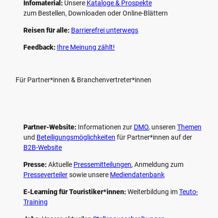
Infomaterial:
Unsere
Kataloge & Prospekte
zum Bestellen, Downloaden oder Online-Blättern
Reisen für alle:
Barrierefrei unterwegs
Feedback:
Ihre Meinung zählt!
Für Partner*innen & Branchenvertreter*innen
Partner-Website:
Informationen zur
DMO
, unseren ­
Themen
und
Beteiligungs­möglichkeiten
für Partner*innen auf der
B2B-Website
Presse:
Aktuelle
Pressemitteilungen
, Anmeldung zum
Presseverteiler
sowie unsere
Mediendatenbank
E-Learning für Touristiker*innen:
Weiterbildung im
Teuto-
Training