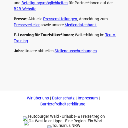
und
Beteiligungs­möglichkeiten
für Partner*innen auf der
B2B-Website
Presse:
Aktuelle
Pressemitteilungen
, Anmeldung zum
Presseverteiler
sowie unsere
Mediendatenbank
E-Learning für Touristiker*innen:
Weiterbildung im
Teuto-
Training
Jobs:
Unsere aktuellen
Stellenausschreibungen
F
P
Y
I
a
i
o
n
c
n
u
s
e
t
t
t
b
e
u
a
o
r
b
g
Wir über uns
Datenschutz
Impressum
o
e
e
r
k
s
a
Barrierefreiheitserklärung
t
m