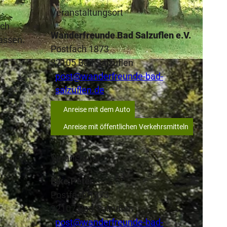
Veranstaltungsort
rch
Wanderfreunde Bad Salzuflen e.V.
lassen.
Postfach 1873
32105
Bad Salzuflen
alzuflen e.V.
post@wanderfreunde-bad-
salzuflen.de
Anreise mit dem Auto
Anreise mit öffentlichen Verkehrsmitteln
Veranstalter
Elke Peter
Postfach 1873
32107
Bad Salzuflen
post@wanderfreunde-bad-