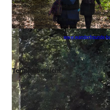
Den Alltag einfach hinter sich lassen
Raus aus dem Kopf, rein in die Natur! Bei einer
gezielte Übungen, sanft in Bewegung, während Ruhe
Entspannen, durchatmen und neue Energie tanken – 
© Wanderfreunde Bad Salzuflen e.V., Wanderfeunde Bad Salzuflen e.V.
Info und Anmeldung unter
www.wanderfreunde-bad
Terminübersicht