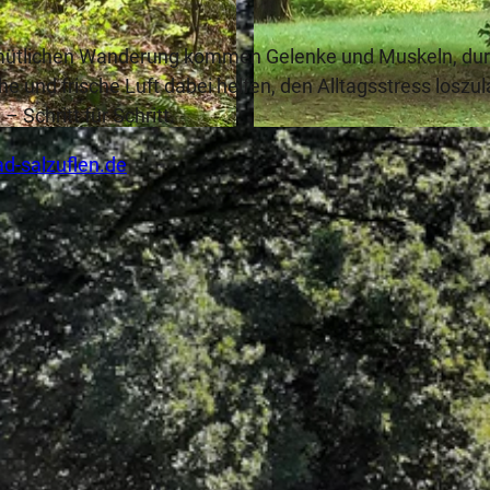
 gemütlichen Wanderung kommen Gelenke und Muskeln, du
 und frische Luft dabei helfen, den Alltagsstress loszu
Schritt für Schritt.
© Wanderfreunde Bad Salzuflen e.V., Wanderfeunde Bad S
-salzuflen.de