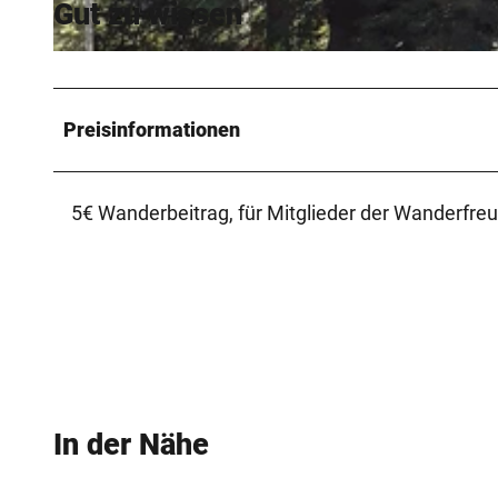
Gut zu wissen
© Wanderfreunde Bad Salzuflen e.V., Wanderfeunde Bad Salzuflen e.V.
Preisinformationen
5€ Wanderbeitrag, für Mitglieder der Wanderfreun
In der Nähe