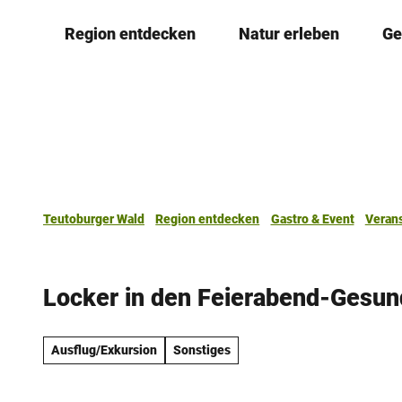
Z
Region entdecken
Natur erleben
Ge
u
m
I
n
h
a
l
t
Teutoburger Wald
Region entdecken
Gastro & Event
Veran
Locker in den Feierabend-Gesu
Ausflug/Exkursion
Sonstiges