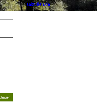
salzuflen.de
schauen